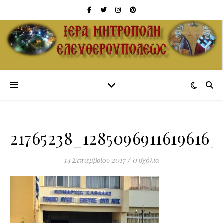
21765238_1285096911619616_
14 Σεπτεμβρίου 2017
/
0 σχόλια