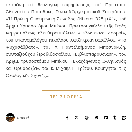
σκαπάνη καί θεολογική τεκμηρίωσις», τοῦ Πρωτοπρ.
Ἀθανασίου Παπαδάκη, Γενικοῦ Ἀρχιερατικοῦ Ἐπιτρόπου.
«Ἡ Πρώτη Οἰκουμενική Σύνοδος (Νίκαια, 325 μ.Χ.)», τοῦ
Ἀρχιμ. Χρυσοστόμου Μπένου, Πρωτοσυγκέλλου τῆς Ἱερᾶς
Μητροπόλεως Ἐλευθερουπόλεως. «Τελωνειακοί Δασμοί»,
τοῦ Οἰκονομολόγου Νικολάου Χατζητριανταφύλλου. «Τό
Ψυχοσάββατο», τοῦ π. Παντελεήμονος Μποσνακίδη,
συνταξιούχου ἱεροδιδασκάλου. «Βιβλιοπαρουσίαση», τοῦ
Ἀρχιμ. Χρυσοστόμου Μπένου. «Βλαχόφωνος Ἑλληνισμός
καί Ὀρθοδοξία», τοῦ κ. Μιχαήλ Γ. Τρίτου, Καθηγητοῦ τῆς
Θεολογικῆς Σχολῆς…
ΠΕΡΙΣΣΌΤΕΡΑ
imelef