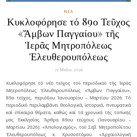
ΝΈΑ
Κυκλοφόρησε τό 89ο Τεῦχος
«Ἄμβων Παγγαίου» τῆς
Ἱερᾶς Μητροπόλεως
Ἐλευθερουπόλεως
11 Μαΐου 2026
Κυκλοφόρησε τό νέο τεῦχος τοῦ περιοδικοῦ τῆς Ἱερᾶς
Μητροπόλεως Ἐλευθερουπόλεως «Ἄμβων Παγγαίου»,
89ο τεῦχος, περιόδου Ἰανουαρίου – Μαρτίου 2026. Τό
περιοδικό περιλαμβάνει θεολογικά, ἱστορικά, πνευματικά
καί ἐπίκαιρα θέματα, καθώς καί τά χρονικά τῆς τοπικῆς
μας Ἐκκλησίας. Ἄρθρα 89ου τεύχους (Ἰανουαρίου –
Μαρτίου 2026): «Ἀπολογισμός», τοῦ Σεβ. Μητροπολίτου
Ἐλευθερουπόλεως κ. Χρυσοστόμου. «Ἀρχαιολογική