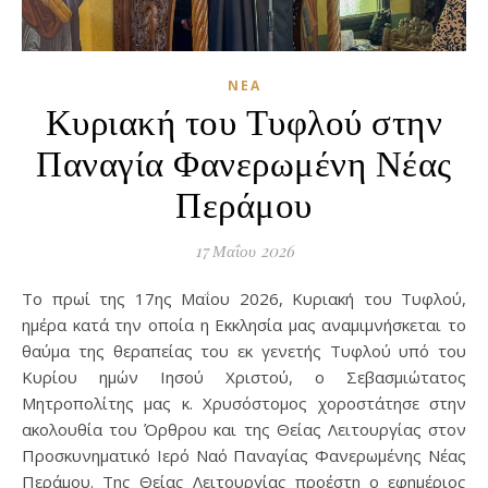
ΝΈΑ
Κυριακή του Τυφλού στην
Παναγία Φανερωμένη Νέας
Περάμου
17 Μαΐου 2026
Το πρωί της 17ης Μαΐου 2026, Κυριακή του Τυφλού,
ημέρα κατά την οποία η Εκκλησία μας αναμιμνήσκεται το
θαύμα της θεραπείας του εκ γενετής Τυφλού υπό του
Κυρίου ημών Ιησού Χριστού, ο Σεβασμιώτατος
Μητροπολίτης μας κ. Χρυσόστομος χοροστάτησε στην
ακολουθία του Όρθρου και της Θείας Λειτουργίας στον
Προσκυνηματικό Ιερό Ναό Παναγίας Φανερωμένης Νέας
Περάμου. Της Θείας Λειτουργίας προέστη ο εφημέριος