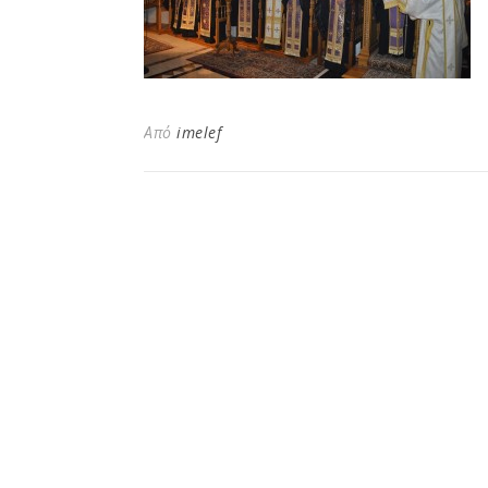
Από
imelef