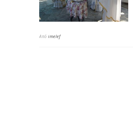
Από
imelef