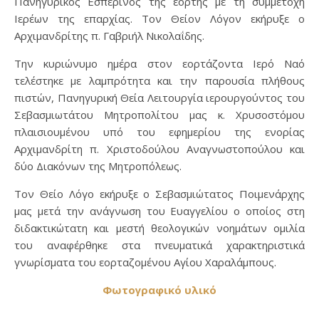
Πανηγυρικός Εσπερινός της εορτής με τη συμμετοχή
Ιερέων της επαρχίας. Τον Θείον Λόγον εκήρυξε ο
Αρχιμανδρίτης π. Γαβριήλ Νικολαΐδης.
Την κυριώνυμο ημέρα στον εορτάζοντα Ιερό Ναό
τελέστηκε με λαμπρότητα και την παρουσία πλήθους
πιστών, Πανηγυρική Θεία Λειτουργία ιερουργούντος του
Σεβασμιωτάτου Μητροπολίτου μας κ. Χρυσοστόμου
πλαισιουμένου υπό του εφημερίου της ενορίας
Αρχιμανδρίτη π. Χριστoδούλου Αναγνωστοπούλου και
δύο Διακόνων της Μητροπόλεως.
Τον Θείο Λόγο εκήρυξε ο Σεβασμιώτατος Ποιμενάρχης
μας μετά την ανάγνωση του Ευαγγελίου ο οποίος στη
διδακτικώτατη και μεστή θεολογικών νοημάτων ομιλία
του αναφέρθηκε στα πνευματικά χαρακτηριστικά
γνωρίσματα του εορταζομένου Αγίου Χαραλάμπους.
Φωτογραφικό υλικό