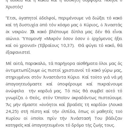
Χριστός!
Ἔτσι, ἀγαπητοί ἀδελφοί, περιμένουμε νά διώξει τό κακό
καί τή δυστυχία ἀπό τόν κόσμο μας ὁ Κύριος, ὁ Ἀναστάς
ἐκ νεκρῶν. Ὅ,τι κακό βλέπουμε δίπλα μας δέν θά εἶναι
αἰώνιο. Ὑπομονή! «Μικρόν ὅσον ὅσον ὁ ἐρχόμενος ἥξει
καί οὐ χρονιεῖ» (Ἑβραίους 10,37). Θά φύγει τό κακό, θά
ἐξαφανιστεῖ.
Μέ αὐτά, παρακαλῶ, τά παρήγορα αἰσθήματα ὅλοι μας ἄς
ἀντιμετωπίζουμε ὡς πιστοί χριστιανοί τό κακό γύρω μας,
στηριγμένοι στόν Ἀναστάντα Κύριο. Καί τοῦτο γιά νά μή
ἀπαγοητευόμαστε καί ὑποφέρουμε καί πικραίνουμε
ἀνώφελα τήν καρδιά μας. Τό πῶς θά συμβεῖ αὐτό τό
γνωρίζει ὁ Θεός, στόν Ὁποῖον ἀκραδάντως πιστεύουμε.
Ἄς μήν εἴμαστε «ἀνόητοι καί βραδεῖς τῆ καρδία» (Λουκᾶ
24,25) στή πίστη καί τήν ἐλπίδα, ὅπως οἱ μαθητές τοῦ
Κυρίου οἱ ὁποῖοι πρίν τήν Ἀνάστασή Του βάδιζαν
κατηφεῖς καί ἀπαγοητευμένοι τό δρόμο τῆς ζωῆς τους.