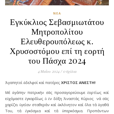
ΝΈΑ
Εγκύκλιος Σεβασμιωτάτου
Μητροπολίτου
Ελευθερουπόλεως κ.
Χρυσοστόμου επί τη εορτή
του Πάσχα 2024
4 Μαΐου 2024
/
0 σχόλια
Ἀγαπητοί ἀδελφοί καί πατέρες
ΧΡΙΣΤΟΣ ΑΝΕΣΤΗ!
Μέ ἀγάπην πατρικήν σᾶς προσαγορεύουμε ἑορτίως καί
εὐχόμαστε ἐγκαρδίως ὁ ἐν δόξη Ἀναστάς Κύριος νά σᾶς
χαρίζει ὑγείαν σταθεράν καί ἀκλόνητον καί ὅλα τά ἀγαθά
Του, τά ἐγκόσμια καί τά ὑπερκόσμια. Προπάντων