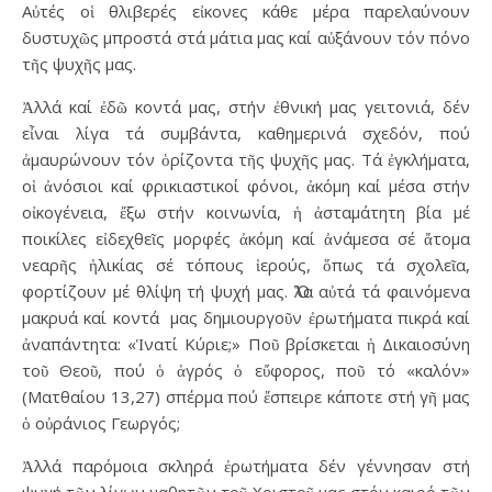
Αὐτές οἱ θλιβερές εἰκονες κάθε μέρα παρελαύνουν
δυστυχῶς μπροστά στά μάτια μας καί αὐξάνουν τόν πόνο
τῆς ψυχῆς μας.
Ἀλλά καί ἐδῶ κοντά μας, στήν ἐθνική μας γειτονιά, δέν
εἶναι λίγα τά συμβάντα, καθημερινά σχεδόν, πού
ἀμαυρώνουν τόν ὁρίζοντα τῆς ψυχῆς μας. Τά ἐγκλήματα,
οἱ ἀνόσιοι καί φρικιαστικοί φόνοι, ἀκόμη καί μέσα στήν
οἰκογένεια, ἔξω στήν κοινωνία, ἡ ἀσταμάτητη βία μέ
ποικίλες εἰδεχθεῖς μορφές ἀκόμη καί ἀνάμεσα σέ ἄτομα
νεαρῆς ἡλικίας σέ τόπους ἱερούς, ὅπως τά σχολεῖα,
φορτίζουν μέ θλίψη τή ψυχή μας. Ὅλα αὐτά τά φαινόμενα
μακρυά καί κοντά μας δημιουργοῦν ἐρωτήματα πικρά καί
ἀναπάντητα: «Ἱνατί Κύριε;» Ποῦ βρίσκεται ἡ Δικαιοσύνη
τοῦ Θεοῦ, πού ὁ ἀγρός ὁ εὔφορος, ποῦ τό «καλόν»
(Ματθαίου 13,27) σπέρμα πού ἔσπειρε κάποτε στή γῆ μας
ὁ οὐράνιος Γεωργός;
Ἀλλά παρόμοια σκληρά ἐρωτήματα δέν γέννησαν στή