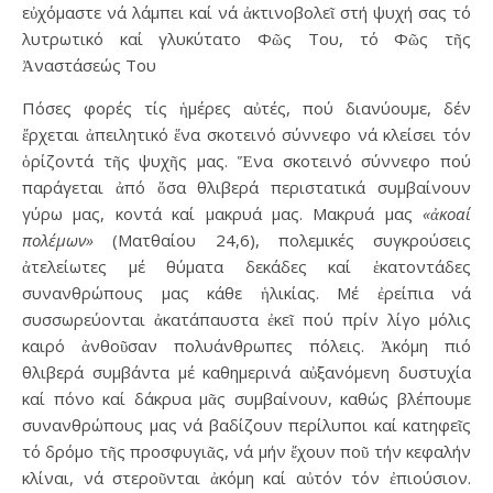
εὐχόμαστε νά λάμπει καί νά ἀκτινοβολεῖ στή ψυχή σας τό
λυτρωτικό καί γλυκύτατο Φῶς Του, τό Φῶς τῆς
Ἀναστάσεώς Του
Πόσες φορές τίς ἡμέρες αὐτές, πού διανύουμε, δέν
ἔρχεται ἀπειλητικό ἕνα σκοτεινό σύννεφο νά κλείσει τόν
ὁρίζοντά τῆς ψυχῆς μας. Ἕνα σκοτεινό σύννεφο πού
παράγεται ἀπό ὅσα θλιβερά περιστατικά συμβαίνουν
γύρω μας, κοντά καί μακρυά μας. Μακρυά μας
«ἀκοαί
πολέμων»
(Ματθαίου 24,6), πολεμικές συγκρούσεις
ἀτελείωτες μέ θύματα δεκάδες καί ἑκατοντάδες
συνανθρώπους μας κάθε ἡλικίας. Μέ ἐρείπια νά
συσσωρεύονται ἀκατάπαυστα ἐκεῖ πού πρίν λίγο μόλις
καιρό ἀνθοῦσαν πολυάνθρωπες πόλεις. Ἀκόμη πιό
θλιβερά συμβάντα μέ καθημερινά αὐξανόμενη δυστυχία
καί πόνο καί δάκρυα μᾶς συμβαίνουν, καθώς βλέπουμε
συνανθρώπους μας νά βαδίζουν περίλυποι καί κατηφεῖς
τό δρόμο τῆς προσφυγιᾶς, νά μήν ἔχουν ποῦ τήν κεφαλήν
κλίναι, νά στεροῦνται ἀκόμη καί αὐτόν τόν ἐπιούσιον.