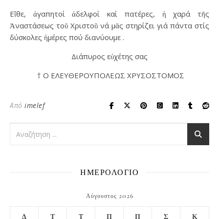
Εἴθε, ἀγαπητοί ἀδελφοί καί πατέρες, ἡ χαρά τῆς
Ἀναστάσεως τοῦ Χριστοῦ νά μᾶς στηρίζει γιά πάντα στίς
δύσκολες ἡμέρες πού διανύουμε .
Διάπυρος εὐχέτης σας
† Ο ΕΛΕΥΘΕΡΟΥΠΟΛΕΩΣ ΧΡΥΣΟΣΤΟΜΟΣ
Από
imelef
ΗΜΕΡΟΛΟΓΙΟ
Αύγουστος 2026
Δ
Τ
Τ
Π
Π
Σ
Κ