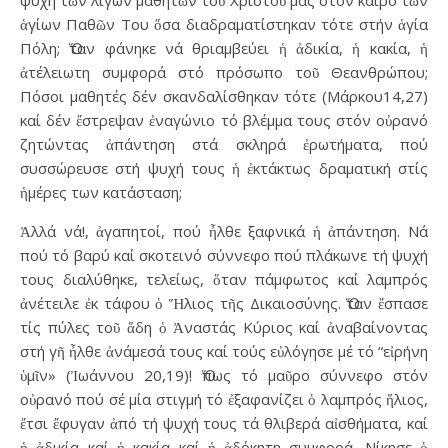
ψυχή τῶν λίγων μαθητῶν τοῦ Χριστοῦ μας στόν καιρό τῶν
ἁγίων Παθῶν Του ὅσα διαδραματίστηκαν τότε στήν ἁγία
Πόλη; Ὅταν φάνηκε νά θριαμβεύει ἡ ἀδικία, ἡ κακία, ἡ
ἀτέλειωτη συμφορά στό πρόσωπο τοῦ Θεανθρώπου;
Πόσοι μαθητές δέν σκανδαλίσθηκαν τότε (Μάρκου14,27)
καί δέν ἔστρεψαν ἐναγώνιο τό βλέμμα τους στόν οὐρανό
ζητώντας ἀπάντηση στά σκληρά ἐρωτήματα, πού
συσσώρευσε στή ψυχή τους ἡ ἐκτάκτως δραματική στίς
ἡμέρες των κατάσταση;
Ἀλλά νά!, ἀγαπητοί, πού ἦλθε ξαφνικά ἡ ἀπάντηση. Νά
πού τό βαρύ καί σκοτεινό σύννεφο πού πλάκωνε τή ψυχή
τους διαλύθηκε, τελείως, ὅταν πάμφωτος καί λαμπρός
ἀνέτειλε ἐκ τάφου ὁ Ἥλιος τῆς Δικαιοσύνης. Ὅταν ἔσπασε
τίς πύλες τοῦ ἅδη ὁ Ἀναστάς Κύριος καί ἀναβαίνοντας
στή γῆ ἦλθε ἀνάμεσά τους καί τούς εὐλόγησε μέ τό “εἰρήνη
ὑμῖν» (Ἰωάννου 20,19)! Ὅπως τό μαῦρο σύννεφο στόν
οὐρανό πού σέ μία στιγμή τό ἐξαφανίζει ὁ λαμπρός ἥλιος,
ἔτσι ἔφυγαν ἀπό τή ψυχή τους τά θλιβερά αἰσθήματα, καί
ἡ ἀδικία καί ἡ κακία καί ἡ ἀδόκητη συμφορά. Νίκησε ὁ