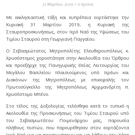
31 Μαρτίου 2019
/
0 σχόλια
Με εκκλησιαστική τάξη και ευπρέπεια εορτάστηκε την
Κυριακή 31 Μαρτίου 2019, η Κυριακή της
Σταυροπροσκυνήσεως, στον Ιερό Ναό της Υψώσεως του
Τιμίου Σταυρού στη Γεωργιανή Παγγαίου.
Ο Σεβασμιώτατος Μητροπολίτης Ελευθερουπόλεως κ.
Χρυσόστομος χοροστάτησε στην Ακολουθία του Όρθρου
και προεξήρχε της Πανηγυρικής Θείας Λειτουργίας του
Μεγάλου Βασιλείου πλαισιούμενος υπό Ιερέων και
Διακόνων της Μητροπόλεως με επικεφαλής τον
Πρωτοσύγκελλο της Μητροπόλεως Αρχιμανδρίτη π.
Χρυσόστομο Μπένο.
Στο τέλος της Δοξολογίας τελέσθηκε κατά το τυπικό η
Ακολουθία της Προσκυνήσεως του Τιμίου Σταυρού υπό
του Σεβασμιωτάτου Ποιμενάρχου μας, παρουσία
πλήθους πιστών, που παρευρέθησαν στον εορτάζοντα
Ιερό Ναό για να προσκυνήσουν και να λάβουν την Χάρη