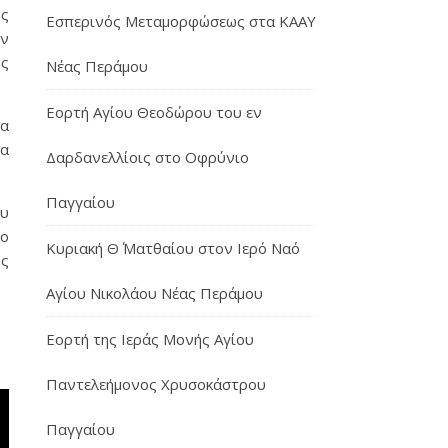
ς
Εσπερινός Μεταμορφώσεως στα ΚΑΑΥ
ών
υς
Νέας Περάμου
Εορτή Αγίου Θεοδώρου του εν
ία
ία
Δαρδανελλίοις στο Οφρύνιο
Παγγαίου
ου
το
Κυριακή Θ΄ Ματθαίου στον Ιερό Ναό
ης
Αγίου Νικολάου Νέας Περάμου
Εορτή της Ιεράς Μονής Αγίου
Παντελεήμονος Χρυσοκάστρου
Παγγαίου