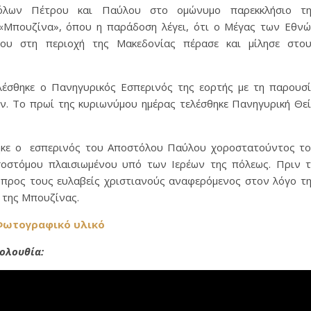
όλων Πέτρου και Παύλου στο ομώνυμο παρεκκλήσιο τη
«Μπουζίνα», όπου η παράδοση λέγει, ότι ο Μέγας των Εθν
ου στη περιοχή της Μακεδονίας πέρασε και μίλησε στο
λέσθηκε ο Πανηγυρικός Εσπερινός της εορτής με τη παρουσ
ν. Το πρωί της κυριωνύμου ημέρας τελέσθηκε Πανηγυρική Θε
θηκε ο εσπερινός του Αποστόλου Παύλου χοροστατούντος τ
οστόμου πλαισιωμένου υπό των Ιερέων της πόλεως. Πριν 
 προς τους ευλαβείς χριστιανούς αναφερόμενος στον λόγο τ
 της Μπουζίνας.
ωτογραφικό υλικό
ολουθία: