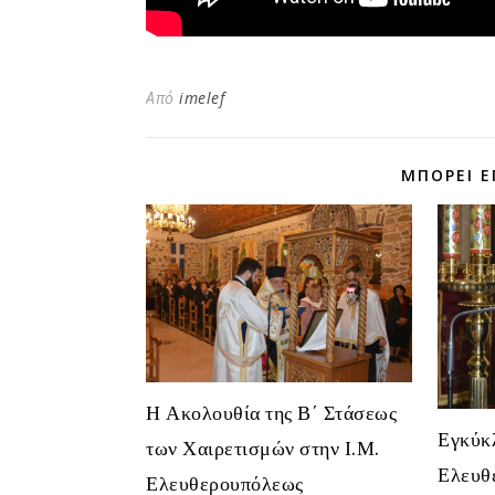
Από
imelef
ΜΠΟΡΕΊ Ε
Η Ακολουθία της Β΄ Στάσεως
Εγκύκ
των Χαιρετισμών στην Ι.Μ.
Ελευθ
Ελευθερουπόλεως