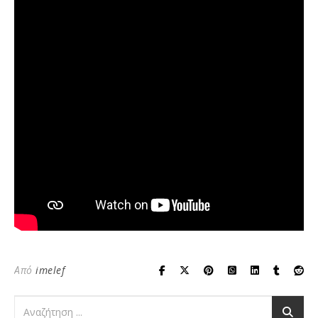
Από
imelef