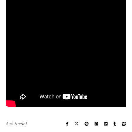
Από
imelef