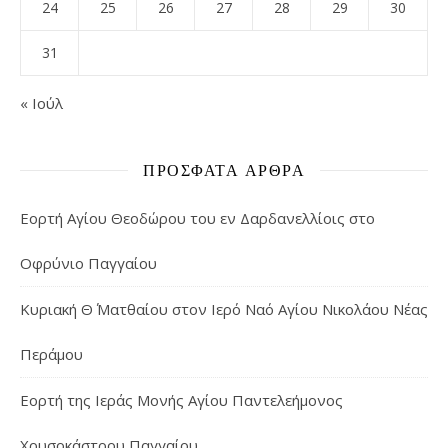
24
25
26
27
28
29
30
31
« Ιούλ
ΠΡΌΣΦΑΤΑ ΆΡΘΡΑ
Εορτή Αγίου Θεοδώρου του εν Δαρδανελλίοις στο
Οφρύνιο Παγγαίου
Κυριακή Θ΄ Ματθαίου στον Ιερό Ναό Αγίου Νικολάου Νέας
Περάμου
Εορτή της Ιεράς Μονής Αγίου Παντελεήμονος
Χρυσοκάστρου Παγγαίου