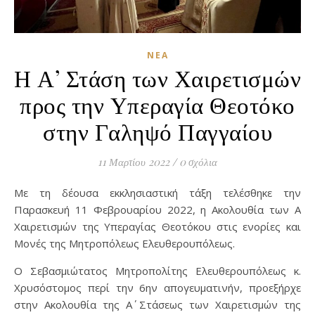
ΝΈΑ
Η Α’ Στάση των Χαιρετισμών
προς την Υπεραγία Θεοτόκο
στην Γαληψό Παγγαίου
11 Μαρτίου 2022
/
0 σχόλια
Με τη δέουσα εκκλησιαστική τάξη τελέσθηκε την
Παρασκευή 11 Φεβρουαρίου 2022, η Ακολουθία των Α΄
Χαιρετισμών της Υπεραγίας Θεοτόκου στις ενορίες και
Μονές της Μητροπόλεως Ελευθερουπόλεως.
Ο Σεβασμιώτατος Μητροπολίτης Ελευθερουπόλεως κ.
Χρυσόστομος περί την 6ην απογευματινήν, προεξήρχε
στην Ακολουθία της Α΄ Στάσεως των Χαιρετισμών της