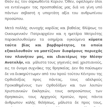
Θεόν εις τον σαρκωθέντα Κύριον. Όθεν, οφείλομεν όλοι
να εντείνωμεν τας προσπαθείας μας διά να γίνη υπό
πάντων σεβαστή η υπερτάτη αξία του ανθρωπίνου
προσώπου.
Μετά πολλής συνοχής καρδίας και βαθείας θλίψεως το
Οικουμενικόν Πατριαρχείον και η ημετέρα Μετριότης
παρακολουθούμεν τα οσημέραι ογκούμενα
κύματα
ταύτα βίας και βαρβαρότητος, τα οποία
εξακολουθούν να μαστίζουν διαφόρους περιοχάς
του πλανήτου μας, και ιδιαιτέρως την Μέσην
Ανατολήν,
και μάλιστα τους γηγενείς εκεί χριστιανούς,
εις το όνομα συχνάκις της θρησκείας. Δεν θα παύσωμεν
δε να διακηρύττωμεν από του Ιερού τούτου Κέντρου της
Ορθοδοξίας προς πάντας, τους αδελφούς
Προκαθημένους των Ορθοδόξων και των λοιπών
Χριστιανικών Εκκλησιών, τους εκπροσώπους των
Θρησκειών, τους Αρχηγούς Κρατών, προς πάντα
άνθρωπον καλής θελήσεως, μάλιστα δε προς τους,