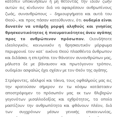
κατόπιν υποκινήσεων ή μη θέτοντας την ιδίαν ζωήν
αυτών εις κίνδυνον διά να αφαιρέσουν ανθρωπίνους
ζωάς, συνανθρώπους – δημιουργήματα και αυτά του
Θεού-, και προς πάσαν κατεύθυνσιν, ότι
ουδεμία είναι
δυνατόν να υπάρξη μορφή αληθούς και γνησίας
θρησκευτικότητος ή πνευματικότητος άνευ αγάπης
προς το ανθρώπινον πρόσωπον.
Οιονδήποτε
ιδεολογικόν, κοινωνικόν η θρησκευτικόν μόρφωμα
περιφρονεί τον κατ᾿ εικόνα Θεού πλασθέντα άνθρωπον
και διδάσκει η επιτρέπει τον θάνατον συνανθρώπων μας,
μάλιστα δε με βάναυσον και πρωτόγονον τρόπον,
ουδεμίαν ασφαλώς έχει σχέσιν με τον Θεόν της αγάπης.
Στρέφοντες, αδελφοί και τέκνα, τους οφθαλμούς μας εις
την κρατούσαν σήμερον εν τω κόσμω κατάστασιν
αποστρέφομεν το πρόσωπόν μας εκ των θλιβερών
γεγονότων μισαλλοδοξίας και εχθρότητος, τα οποία
μαστίζουν την ανθρωπότητα και φθάνουν πλέον, διά
των συγχρόνων μέσων γενικής επικοινωνίας,