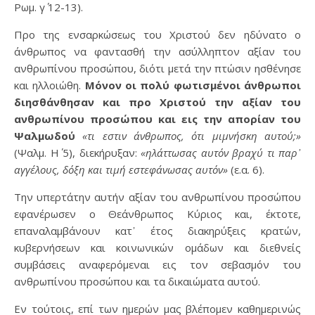
Ρωμ. γ΄ 12-13).
Προ της ενσαρκώσεως του Χριστού δεν ηδύνατο ο
άνθρωπος να φαντασθή την ασύλληπτον αξίαν του
ανθρωπίνου προσώπου, διότι μετά την πτώσιν ησθένησε
και ηλλοιώθη.
Μόνον οι πολύ φωτισμένοι άνθρωποι
διησθάνθησαν και προ Χριστού την αξίαν του
ανθρωπίνου προσώπου και εις την απορίαν του
Ψαλμωδού
«τι εστιν άνθρωπος, ότι μιμνήσκη αυτού;»
(Ψαλμ. Η΄ 5), διεκήρυξαν:
«ηλάττωσας αυτόν βραχύ τι παρ᾿
αγγέλους, δόξη και τιμή εστεφάνωσας αυτόν»
(ε.α. 6).
Την υπερτάτην αυτήν αξίαν του ανθρωπίνου προσώπου
εφανέρωσεν ο Θεάνθρωπος Κύριος και, έκτοτε,
επαναλαμβάνουν κατ᾿ έτος διακηρύξεις κρατών,
κυβερνήσεων και κοινωνικών ομάδων και διεθνείς
συμβάσεις αναφερόμεναι εις τον σεβασμόν του
ανθρωπίνου προσώπου και τα δικαιώματα αυτού.
Εν τούτοις, επί των ημερών μας βλέπομεν καθημερινώς