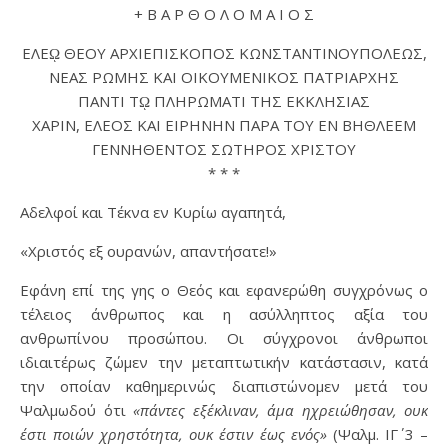
+ Β Α Ρ Θ Ο Λ Ο Μ Α Ι Ο Σ
ΕΛΕῼ ΘΕΟΥ ΑΡΧΙΕΠΙΣΚΟΠΟΣ ΚΩΝΣΤΑΝΤΙΝΟΥΠΟΛΕΩΣ,
ΝΕΑΣ ΡΩΜΗΣ ΚΑΙ ΟΙΚΟΥΜΕΝΙΚΟΣ ΠΑΤΡΙΑΡΧΗΣ
ΠΑΝΤΙ Τῼ ΠΛΗΡΩΜΑΤΙ ΤΗΣ ΕΚΚΛΗΣΙΑΣ
ΧΑΡΙΝ, ΕΛΕΟΣ ΚΑΙ ΕΙΡΗΝΗΝ ΠΑΡΑ ΤΟΥ ΕΝ ΒΗΘΛΕΕΜ
ΓΕΝΝΗΘΕΝΤΟΣ ΣΩΤΗΡΟΣ ΧΡΙΣΤΟΥ
* * *
Αδελφοί και Τέκνα εν Κυρίω αγαπητά,
«Χριστός εξ ουρανών, απαντήσατε!»
Εφάνη επί της γης ο Θεός και εφανερώθη συγχρόνως ο
τέλειος άνθρωπος και η ασύλληπτος αξία του
ανθρωπίνου προσώπου. Oι σύγχρονοι άνθρωποι
ιδιαιτέρως ζώμεν την μεταπτωτικήν κατάστασιν, κατά
την οποίαν καθημερινώς διαπιστώνομεν μετά του
Ψαλμωδού ότι
«πάντες εξέκλιναν, άμα ηχρειώθησαν, ουκ
έστι ποιών χρηστότητα, ουκ έστιν έως ενός»
(Ψαλμ. ΙΓ΄ 3 –