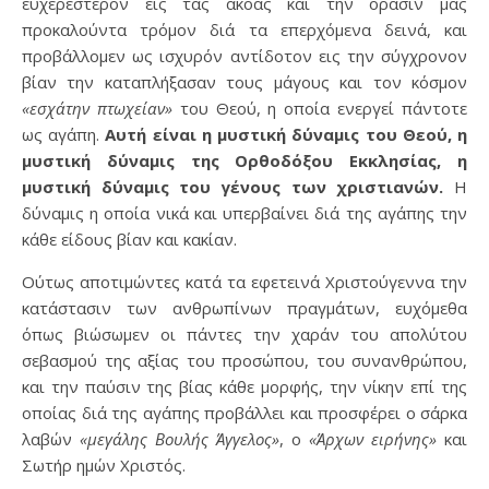
ευχερέστερον εις τας ακοάς και την όρασίν μας
προκαλούντα τρόμον διά τα επερχόμενα δεινά, και
προβάλλομεν ως ισχυρόν αντίδοτον εις την σύγχρονον
βίαν την καταπλήξασαν τους μάγους και τον κόσμον
«εσχάτην πτωχείαν»
του Θεού, η οποία ενεργεί πάντοτε
ως αγάπη.
Αυτή είναι η μυστική δύναμις του Θεού, η
μυστική δύναμις της Ορθοδόξου Εκκλησίας, η
μυστική δύναμις του γένους των χριστιανών.
Η
δύναμις η οποία νικά και υπερβαίνει διά της αγάπης την
κάθε είδους βίαν και κακίαν.
Ούτως αποτιμώντες κατά τα εφετεινά Χριστούγεννα την
κατάστασιν των ανθρωπίνων πραγμάτων, ευχόμεθα
όπως βιώσωμεν οι πάντες την χαράν του απολύτου
σεβασμού της αξίας του προσώπου, του συνανθρώπου,
και την παύσιν της βίας κάθε μορφής, την νίκην επί της
οποίας διά της αγάπης προβάλλει και προσφέρει ο σάρκα
λαβών
«μεγάλης Βουλής Άγγελος»
, ο
«Άρχων ειρήνης»
και
Σωτήρ ημών Χριστός.