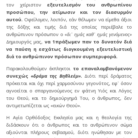
τον χείριστον
εξευτελισμόν του ανθρωπίνου
προσώπου, την ατίμωσιν και τον διασυρμόν
αυτού.
Οφείλομεν, λοιπόν, εάν θέλωμεν να είμεθα άξιοι
της δόξης και τιμής διά της οποίας περιέβαλε το
ανθρώπινον πρόσωπον ο
«δι᾿ ημάς καθ᾿ ημάς γενόμενος»
Δημιουργός μας,
να 1πράξωμεν παν το δυνατόν διά
να παύση η εσχάτως διογκουμένη εξευτελιστική
διά το ανθρώπινον πρόσωπον συμπεριφορά.
Παρακολουθούμεν έκπληκτοι
το επαναλαμβανόμενον
συνεχώς
«δράμα της Βηθλεέμ»
.
Διότι περί δράματος
πρόκειται και όχι περί χαρμοσύνου γεγονότος, εφ᾿ όσον
αγνοείται ο σπαργανούμενος εν φάτνη Υιός και Λόγος
του Θεού, και το δημιούργημά Του, ο άνθρωπος, δεν
αντιμετωπίζεται ως «εικών Θεού».
Η Αγία Ορθόδοξος Εκκλησία μας και η θεολογία της
διδάσκουν ότι ο άνθρωπος και το ανθρώπινον σώμα
αξιούνται πλήρους σεβασμού, διότι ηνώθησαν με τον