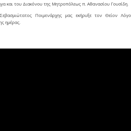
γα και του Διακόνου της Μητροπόλεως π. Αθανασίου Γουσίδη.
Σεβασμιώτατος Ποιμενάρχης μας εκήρυξε τον Θείον Λόγ
ς ημέρας.