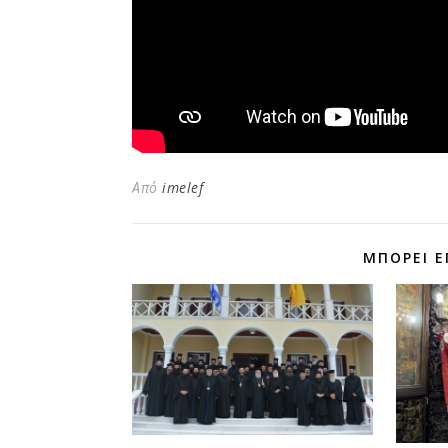
Από
imelef
ΜΠΟΡΕΊ Ε