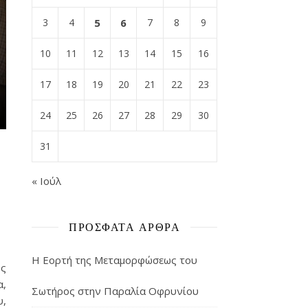
3
4
5
6
7
8
9
10
11
12
13
14
15
16
17
18
19
20
21
22
23
24
25
26
27
28
29
30
31
« Ιούλ
ΠΡΌΣΦΑΤΑ ΆΡΘΡΑ
Η Εορτή της Μεταμορφώσεως του
ος
α,
Σωτήρος στην Παραλία Οφρυνίου
υ,