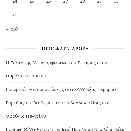
24
25
26
27
28
29
30
31
« Ιούλ
ΠΡΌΣΦΑΤΑ ΆΡΘΡΑ
Η Εορτή της Μεταμορφώσεως του Σωτήρος στην
Παραλία Οφρυνίου
Εσπερινός Μεταμορφώσεως στα ΚΑΑΥ Νέας Περάμου
Εορτή Αγίου Θεοδώρου του εν Δαρδανελλίοις στο
Οφρύνιο Παγγαίου
Κυριακή Θ΄ Ματθαίου στον Ιερό Ναό Αγίου Νικολάου Νέας