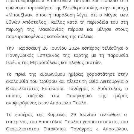
Πρωτοκορυφαίων Αποστόλων Πέτρου και Παύλου στο
ομώνυμο παρεκκλήσιο της Ελευθερούπολης στην περιοχή
«Μπουζίνα», όπου η παράδοση λέγει, ότι ο Μέγας των
Εθνών Απόστολος Παύλος κατά τη περιοδεία του στη
περιοχή της Μακεδονίας πέρασε και μίλησε στους
παρευρισκομένους κατοίκους της πόλεως.
Την Παρασκευή 28 Ιουνίου 2024 εσπέρας τελέσθηκε ο
Πανηγυρικός Εσπερινός της εορτής με τη παρουσία
Ιερέων της Μητροπόλεως και πλήθος πιστών.
Το πρωί της κυριωνύμου ημέρας χοροστάτησε στην
ακολουθία του Όρθρου και τέλεσε τη Θεία Λειτουργία ο
Θεοφιλέστατος Επίσκοπος Τανάγρας κ. Απόστολος, ο
οποίος εκήρυξε τον Πανηγυρικό της ημέρας
αναφερόμενος στον Απόστολο Παύλο.
Το εσπέρας της Κυριακής 29 Ιουνίου τελέσθηκε ο
εσπερινός του Αποστόλου Παύλου χοροστατούντος του
Θεοφιλεστάτου Επισκόπου Τανάγρας κ. Αποστόλου,