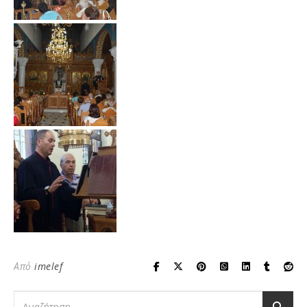
Από
imelef