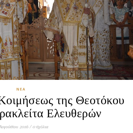
ΝΈΑ
Κοιμήσεως της Θεοτόκου
ρακλείτα Ελευθερών
Αυγούστου 2016
/
0 σχόλια