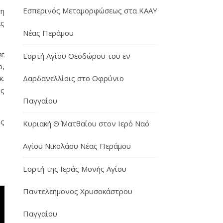
Εσπερινός Μεταμορφώσεως στα ΚΑΑΥ
ση
ας
Νέας Περάμου
σε
Εορτή Αγίου Θεοδώρου του εν
ο,
Δαρδανελλίοις στο Οφρύνιο
κ.
ης
Παγγαίου
ης
Κυριακή Θ΄ Ματθαίου στον Ιερό Ναό
Αγίου Νικολάου Νέας Περάμου
Εορτή της Ιεράς Μονής Αγίου
Παντελεήμονος Χρυσοκάστρου
Παγγαίου