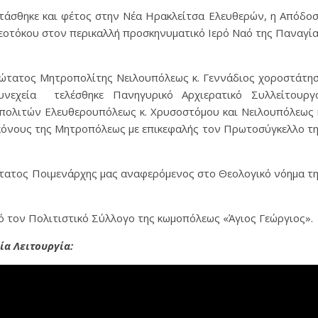
ρτάσθηκε και φέτος στην Νέα Ηρακλείτσα Ελευθερών, η Απόδο
εοτόκου στον περικαλλή προσκηνυματικό Ιερό Ναό της Παναγί
ιώτατος Μητροπολίτης Νειλουπόλεως κ. Γεννάδιος χοροστάτη
νεχεία τελέσθηκε Πανηγυρικό Αρχιερατικό Συλλείτουργ
ολιτών Ελευθερουπόλεως κ. Χρυσοστόμου και Νειλουπόλεως 
ακόνους της Μητροπόλεως με επικεφαλής τον Πρωτοσύγκελλο τ
ώτατος Ποιμενάρχης μας αναφερόμενος στο Θεολογικό νόημα τ
ό τον Πολιτιστικό Σύλλογο της κωμοπόλεως «Άγιος Γεώργιος».
ία Λειτουργία: