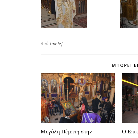
Από
imelef
ΜΠΟΡΕΊ Ε
Ο Επιτ
Μεγάλη Πέμπτη στην