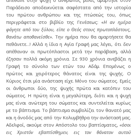
Παράδεισο αποδεικνύεται σαφέστατα από την ιστορία
του πρώτου ανθρώπου και της πτώσεώς του, όπως
περιγράφεται στο βιβλίο της Γενέσεως: «
Η αν ημέρα
φάγητε από του ξύλου, είπε ο Θεός στους πρωτοπλάστους,
θανάτω αποθανείσθε».
Την ημέρα που θα αμαρτήσετε θα
πεθάνετε…! Αλλά η ίδια η Αγία Γραφή μας λέγει, ότι δεν
απέθαναν οι πρωτόπλαστοι μετά την παράβαση, αλλά
έζησαν πολλά ακόμη χρόνια. Σε 930 χρόνια ανεβάζει η
Γραφή το σύνολο των ετών του Αδάμ. Επομένως ο
πρώτος και χειρότερος θάνατος είναι της ψυχής. Ο
Κύριος έτσι μία ανάσταση είχε. Μόνο του σώματος. Εμείς
οι άνθρωποι δύο, της ψυχής πρώτα και κατόπιν του
σώματος. Η πρώτη είναι η μεγαλύτερη, διότι και η ψυχή
μας είναι ανώτερη του σώματος και συντελείται κυρίως
με το βάπτισμα. Το βάπτισμα συμβολίζει τον θανατό μας
και η άνοδός μας από την Κολυμβήθρα την ανάστασή μας.
Αδελφοί, ακούμε στον Απόστολο του βαπτίσματος,
«όσοι
εις Χριστόν εβαπτίσθημεν, εις τον θάνατον αυτού