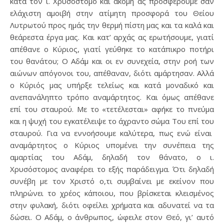
κατά τον ι. Χρυσόστομο και ακόμη ας προσφέρουμε σαν
ελάχιστη αμοιβή στην ατίμητη προσφορά του Θείου
Λυτρωτού προς ημάς την θερμή πίστη μας και τα καλά και
θεάρεστα έργα μας. Και κατ’ αρχάς ας ερωτήσουμε, γιατί
απέθανε ο Κύριος, γιατί γεύθηκε το κατάπικρο ποτήρι
του θανάτου; Ο Αδάμ και οι εν συνεχεία, στην ροή των
αιώνων απόγονοι του, απέθαναν, διότι αμάρτησαν. Αλλά
ο Κύριός μας υπήρξε τελείως και κατά μοναδικό και
ανεπανάληπτο τρόπο αναμάρτητος. Και όμως απέθανε
επί του σταυρού. Με το «τετέλεσται» αφήκε το πνεύμα
και η ψυχή του εγκατέλειψε το άχραντο σώμα Του επί του
σταυρού. Για να εννοήσουμε καλύτερα, πως ενώ είναι
αναμάρτητος ο Κύριος υπομένει την συνέπεια της
αμαρτίας του Αδάμ, δηλαδή τον θάνατο, ο ι.
Χρυσόστομος αναφέρει το εξής παράδειγμα. Ότι δηλαδή
συνέβη με τον Χριστό ο,τι συμβαίνει με εκείνον που
πληρώνει το χρέος κάποιου, που βρίσκεται κλεισμένος
στην φυλακή, διότι οφείλει χρήματα και αδυνατεί να τα
δώσει. Ο Αδάμ, ο άνθρωπος, ώφειλε στον Θεό, γι’ αυτό