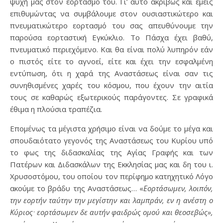
ψυχή μας στον εορτασμό του. Γι’ αυτό ακριβώς και εμείς
επιθυμώντας να συμβάλουμε στον ουσιαστικώτερο και
πνευματικώτερο εορτασμό του σας απευθύνουμε την
παρούσα εορταστική Εγκύκλιο. Το Πάσχα έχει βαθύ,
πνευματικό περιεχόμενο. Και θα είναι πολύ λυπηρόν εάν
ο πιστός είτε το αγνοεί, είτε και έχει την εσφαλμένη
εντύπωση, ότι η χαρά της Αναστάσεως είναι σαν τις
συνηθισμένες χαρές του κόσμου, που έχουν την αιτία
τους σε καθαρώς εξωτερικούς παράγοντες. Σε γραφικά
έθιμα η πλούσια τραπέζια.
Επομένως τα μέγιστα χρήσιμο είναι να δούμε το μέγα και
σπουδαιότατο γεγονός της Αναστάσεως του Κυρίου υπό
το φως της διδασκαλίας της Αγίας Γραφής και των
Πατέρων και Διδασκάλων της Εκκλησίας μας και δη του ι.
Χρυσοστόμου, του οποίου τον περίφημο κατηχητικό Λόγο
ακούμε το βράδυ της Αναστάσεως… «
Εορτάσωμεν, λοιπόν,
την εορτήν ταύτην την μεγίστην και λαμπράν, εν η ανέστη ο
Κύριοςˑ εορτάσωμεν δε αυτήν φαιδρώς ομού και θεοσεβώς»,