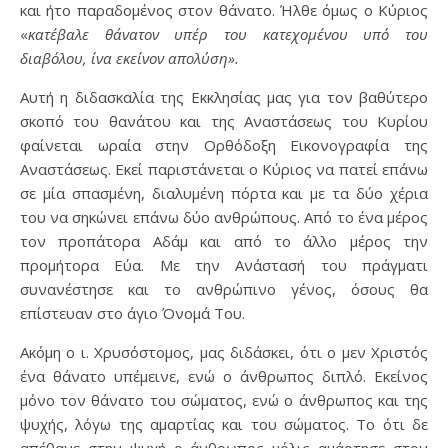
και ήτο παραδομένος στον θάνατο. Ήλθε όμως ο Κύριος
«
κατέβαλε θάνατον υπέρ του κατεχομένου υπό του
διαβόλου, ίνα εκείνον απολύση».
Αυτή η διδασκαλία της Εκκλησίας μας για τον βαθύτερο
σκοπό του θανάτου και της Αναστάσεως του Κυρίου
φαίνεται ωραία στην Ορθόδοξη Εικονογραφία της
Αναστάσεως. Εκεί παριστάνεται ο Κύριος να πατεί επάνω
σε μία σπασμένη, διαλυμένη πόρτα και με τα δύο χέρια
του να σηκώνει επάνω δύο ανθρώπους. Από το ένα μέρος
τον προπάτορα Αδάμ και από το άλλο μέρος την
προμήτορα Εύα. Με την Ανάστασή του πράγματι
συνανέστησε και το ανθρώπινο γένος, όσους θα
επίστευαν στο άγιο Όνομά Του.
Ακόμη ο ι. Χρυσόστομος, μας διδάσκει, ότι ο μεν Χριστός
ένα θάνατο υπέμεινε, ενώ ο άνθρωπος διπλό. Εκείνος
μόνο τον θάνατο του σώματος, ενώ ο άνθρωπος και της
ψυχής, λόγω της αμαρτίας και του σώματος. Το ότι δε
απέθανε στην ψυχή ο άνθρωπος μόλις αμάρτησε στον