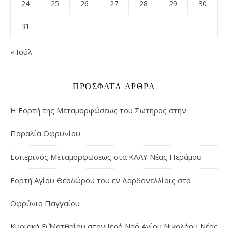
24
25
26
27
28
29
30
31
« Ιούλ
ΠΡΌΣΦΑΤΑ ΆΡΘΡΑ
Η Εορτή της Μεταμορφώσεως του Σωτήρος στην
Παραλία Οφρυνίου
Εσπερινός Μεταμορφώσεως στα ΚΑΑΥ Νέας Περάμου
Εορτή Αγίου Θεοδώρου του εν Δαρδανελλίοις στο
Οφρύνιο Παγγαίου
Κυριακή Θ΄ Ματθαίου στον Ιερό Ναό Αγίου Νικολάου Νέας