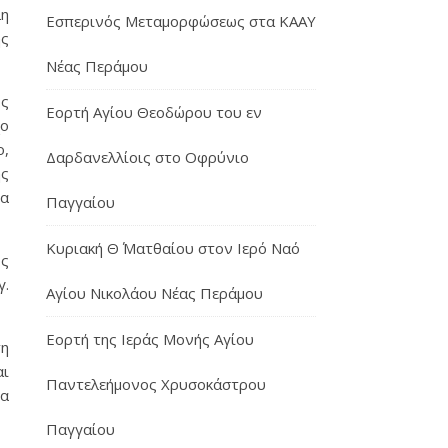
η
Εσπερινός Μεταμορφώσεως στα ΚΑΑΥ
ης
Νέας Περάμου
ος
Εορτή Αγίου Θεοδώρου του εν
χο
ο,
Δαρδανελλίοις στο Οφρύνιο
ης
τα
Παγγαίου
Κυριακή Θ΄ Ματθαίου στον Ιερό Ναό
ς
γ.
Αγίου Νικολάου Νέας Περάμου
Εορτή της Ιεράς Μονής Αγίου
τη
αι
Παντελεήμονος Χρυσοκάστρου
να
Παγγαίου