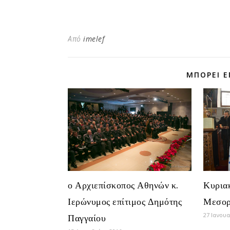
Από
imelef
ΜΠΟΡΕΊ Ε
ο Αρχιεπίσκοπος Αθηνών κ.
Κυρια
Ιερώνυμος επίτιμος Δημότης
Μεσορ
27 Ιανου
Παγγαίου