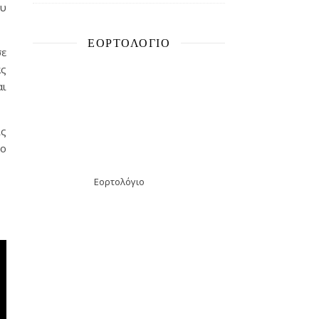
ου
ΕΟΡΤΟΛΌΓΙΟ
σε
ας
αι
ις
ιο
Εορτολόγιο