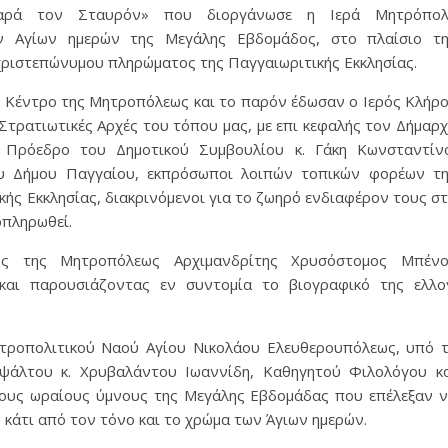
αρά τον Σταυρόν» που διοργάνωσε η Ιερά Μητρόπολ
ν Αγίων ημερών της Μεγάλης Εβδομάδος, στο πλαίσιο τ
 χριστεπώνυμου πληρώματος της Παγγαιωριτικής Εκκλησίας.
 Κέντρο της Μητροπόλεως και το παρόν έδωσαν ο Ιερός Κλήρ
 Στρατιωτικές Αρχές του τόπου μας, με επι κεφαλής τον Δήμαρ
 Πρόεδρο του Δημοτικού Συμβουλίου κ. Γάκη Κωνσταντίν
ου Δήμου Παγγαίου, εκπρόσωποι λοιπών τοπικών φορέων τ
κής Εκκλησίας, διακρινόμενοι για το ζωηρό ενδιαφέρον τους σ
ρπληρωθεί.
ος της Μητροπόλεως Αρχιμανδρίτης Χρυσόστομος Μπένο
και παρουσιάζοντας εν συντομία το βιογραφικό της ελλο
τροπολιτικού Ναού Αγίου Νικολάου Ελευθερουπόλεως, υπό 
ψάλτου κ. Χρυβαλάντου Ιωαννίδη, Καθηγητού Φιλολόγου κ
τους ωραίους ύμνους της Μεγάλης Εβδομάδας που επέλεξαν 
κάτι από τον τόνο και το χρώμα των Άγιων ημερών.