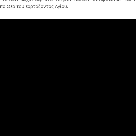
πο Θεό του εορτάζοντος Αγίου.