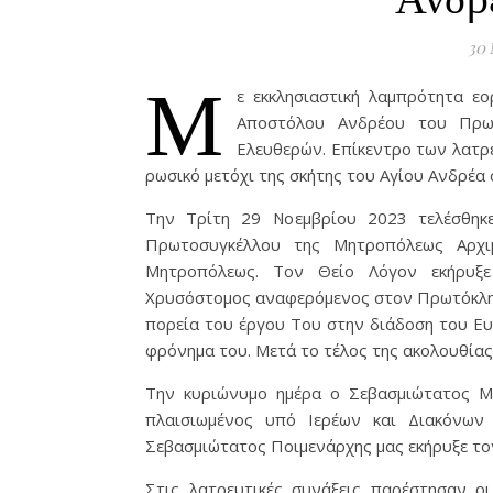
30 
Μ
ε εκκλησιαστική λαμπρότητα ε
Αποστόλου Ανδρέου του Πρω
Ελευθερών. Επίκεντρο των λατρ
ρωσικό μετόχι της σκήτης του Αγίου Ανδρέα
Την Τρίτη 29 Νοεμβρίου 2023 τελέσθηκ
Πρωτοσυγκέλλου της Μητροπόλεως Αρχι
Μητροπόλεως. Τον Θείο Λόγον εκήρυξε
Χρυσόστομος αναφερόμενος στον Πρωτόκλητ
πορεία του έργου Του στην διάδοση του Ευ
φρόνημα του. Μετά το τέλος της ακολουθία
Την κυριώνυμο ημέρα ο Σεβασμιώτατος Μη
πλαισιωμένος υπό Ιερέων και Διακόνω
Σεβασμιώτατος Ποιμενάρχης μας εκήρυξε τ
Στις λατρευτικές συνάξεις παρέστησαν ο