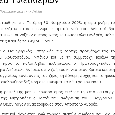
Νοεμβρίου 2023
/
0 σχόλια
ορτάσθηκε την Τετάρτη 30 Νοεμβρίου 2023, η ιερά μνήμη τ
τοκλήτου στον ομώνυμο ενοριακό ναό του Αγίου Ανδρέ
ευτικών συνάξεων ο Ιερός Ναός του Αποστόλου Ανδρέα, παλα
 στις Καρυές του Αγίου Όρους.
ε ο Πανηγυρικός Εσπερινός τις εορτής προεξάρχοντος τ
μ. Χρυσοστόμου Μπένου και με τη συμμετοχή Ιερέων τ
 προς το πολυπληθές εκκλησίασμα ο Πρωτοσύγκελλος 
ο Απόστολο Ανδρέα, στην ζωή του κοντά στον Χριστό και στ
αγγελίου, τονίζοντας τον ζήλο, τη δύναμη ψυχής και το ηρωι
ς ακολούθησε δεξίωση στο Πνευματικό Κέντρο του Ναού.
τροπολίτης μας κ. Χρυσόστομος ετέλεσε τη Θεία Λειτουργ
ν της Μητροπόλεως. Μετά την ανάγνωση του Ευαγγελίου
ον Θείον Λόγον αναφερόμενος στον Απόστολο Ανδρέα.
ι τοπικοί άρχοντες, ενώ πλήθος πιστών συνέρρευσαν για 