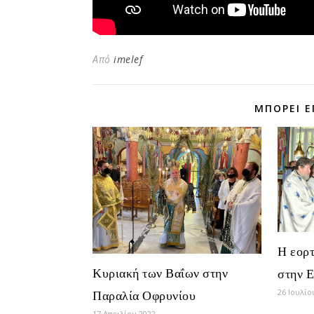
Από
imelef
ΜΠΟΡΕΊ Ε
Η εορτ
Κυριακή των Βαΐων στην
στην 
Παραλία Οφρυνίου
26 Ιουλίο
17 Απριλίου 2022