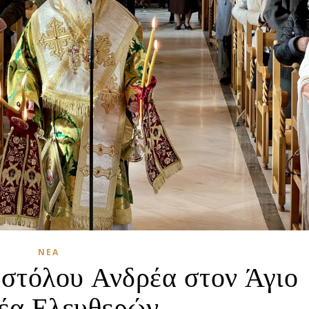
ΝΈΑ
στόλου Ανδρέα στον Άγιο
έα Ελευθερών