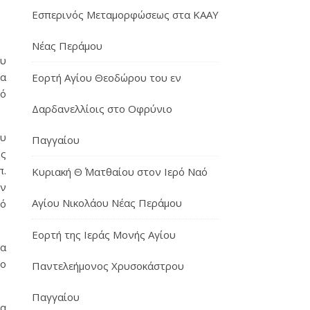
Εσπερινός Μεταμορφώσεως στα ΚΑΑΥ
Νέας Περάμου
ου
α
Εορτή Αγίου Θεοδώρου του εν
ιό
Δαρδανελλίοις στο Οφρύνιο
ου
Παγγαίου
ης
π.
Κυριακή Θ΄ Ματθαίου στον Ιερό Ναό
ην
Αγίου Νικολάου Νέας Περάμου
κό
Εορτή της Ιεράς Μονής Αγίου
ία
 ο
Παντελεήμονος Χρυσοκάστρου
Παγγαίου
να