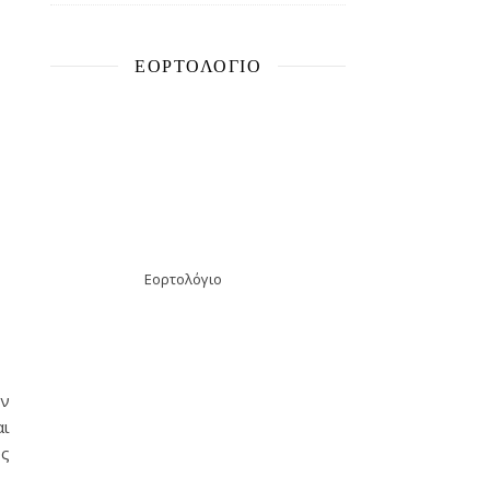
ΕΟΡΤΟΛΌΓΙΟ
Εορτολόγιο
ων
αι
ύς