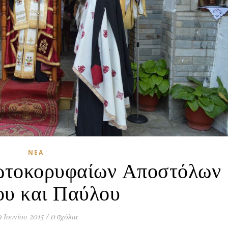
ΝΈΑ
ωτοκορυφαίων Αποστόλων
ου και Παύλου
9 Ιουνίου 2015
/
0 σχόλια