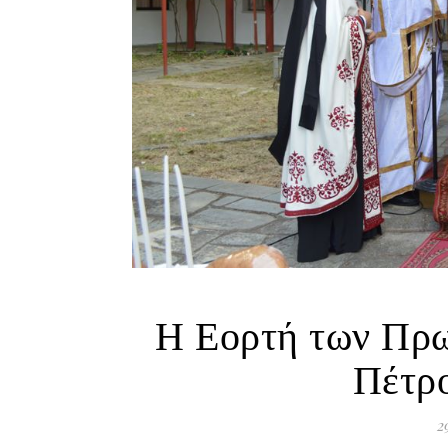
Η Εορτή των Πρ
Πέτρ
2