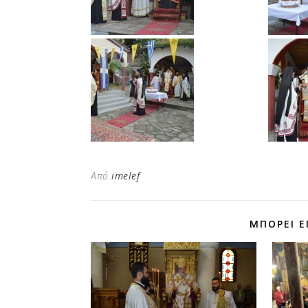
Από
imelef
ΜΠΟΡΕΊ Ε