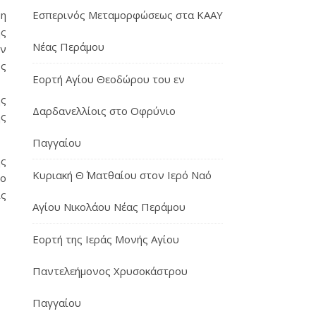
Εσπερινός Μεταμορφώσεως στα ΚΑΑΥ
μη
ς
Νέας Περάμου
ών
υς
Εορτή Αγίου Θεοδώρου του εν
ης
Δαρδανελλίοις στο Οφρύνιο
ης
Παγγαίου
ης
Κυριακή Θ΄ Ματθαίου στον Ιερό Ναό
 ο
ις
Αγίου Νικολάου Νέας Περάμου
Εορτή της Ιεράς Μονής Αγίου
Παντελεήμονος Χρυσοκάστρου
Παγγαίου