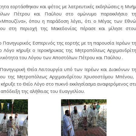
ότητα εορτάσθηκαν και φέτος με λατρευτικές εκδηλώσεις η Μνή
όλων Πέτρου και Παύλου στο ομώνυμο παρεκκλήσιο τη
«Μπουζίνα», όπου η παράδοση λέγει, ότι ο Μέγας των Εθν
ου στη περιοχή της Μακεδονίας πέρασε και μίλησε στο
ο Πανηγυρικός Εσπερινός της εορτής με τη παρουσία Ιερέων τ
ο Λόγο κήρυξε ο Ιεροκήρυκας της Μητροπόλεως Αρχιμανδρίτ
ικότητα του Λόγου των Αποστόλων Πέτρου και Παύλου .
Πανηγυρική Θεία Λειτουργία υπό των Ιερέων και Διακόνων τ
ου της Μητροπόλεως Αρχιμανδρίτου Χρυσοστόμου Μπένου,
ς κήρυξε το Θείο Λόγο στο πυκνό εκκλησίασμα αναφερόμενος στ
απόδειξη της αλήθειας του Ευαγγελίου.