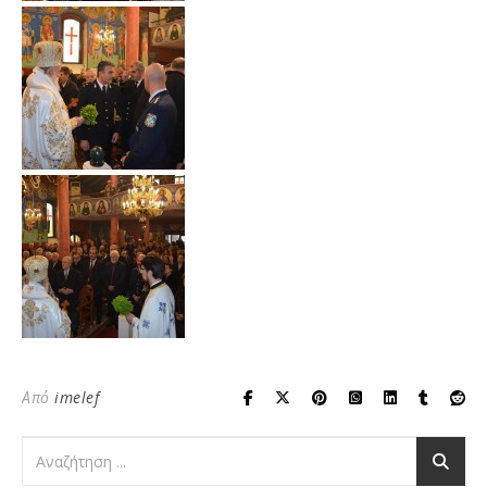
Από
imelef