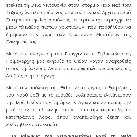
ετέλεσε τη Θεία Λειτουργία στον Ιστορικό Ιερό Ναό των
Ταξιαρχών πλαισιούμενος υπό του Γενικού Αρχιερατικού
Επιτρόπου της Μητροπόλεως και Ιερέων της περιοχής, εν
μέσω πλειάδας πιστών χριστιανών, που προσήλθαν να
ζητήσουν την χάρη των Νεοφανών Μαρτύρων της
Εκκλησίας μας.
Μετά την ανάγνωση του Ευαγγελίου ο Σεβασμιώτατος
Ποιμενάρχης μας εκήρυξε το Θείον Λόγον αναφερθείς
στους τιμώμενους Αγίους με προσωπικές αναμνήσεις ως
Λέσβιος στη καταγωγή.
Μετά την απόλυση της Θείας Λειτουργίας ο Εφημέριος
του Ναού μαζί με το ευσεβές εκκλησίασμα ελιτάνευσαν
την Ιερά Εικόνα των τιμώμενων Αγίων και εν πομπή την
μετέφεραν σε εξωκκλήσι επάνω από την κωμόπολη, σε
καταπράσινο λόφο, όπου αναπέμφθηκε δέηση και
ευλογήθηκε αρτοκλασία.
Το κήρυγμα του Σεβασμιωτάτου κατά τη Θεία