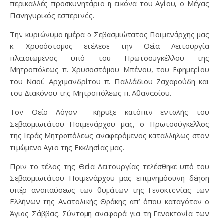
περικαλλές προσκυνητάριο η εικόνα του Αγίου, ο Μέγας
Πανηγυρικός εσπερινός.
Την κυριώνυμο ημέρα ο Σεβασμιώτατος Ποιμενάρχης μας
κ. Χρυσόστομος ετέλεσε την Θεία Λειτουργία
πλαισιωμένος υπό του Πρωτοσυγκέλλου της
Μητροπόλεως π. Χρυσοστόμου Μπένου, του Εφημερίου
του Ναού Αρχιμανδρίτου π. Παλλάδιου Ζαχαρούδη και
του Διακόνου της Μητροπόλεως π. Αθανασίου.
Τον Θείο Λόγον κήρυξε κατόπιν εντολής του
Σεβασμιωτάτου Ποιμενάρχου μας, ο Πρωτοσύγκελλος
της Ιεράς Μητροπόλεως αναφερόμενος καταλλήλως στον
τιμώμενο Άγιο της Εκκλησίας μας.
Πριν το τέλος της Θεία Λειτουργίας τελέσθηκε υπό του
Σεβασμιωτάτου Ποιμενάρχου μας επιμνημόσυνη δέηση
υπέρ αναπαύσεως των θυμάτων της Γενοκτονίας των
Ελλήνων της Ανατολικής Θράκης απ’ όπου καταγόταν ο
Άγιος Σάββας. Σύντομη αναφορά για τη Γενοκτονία των