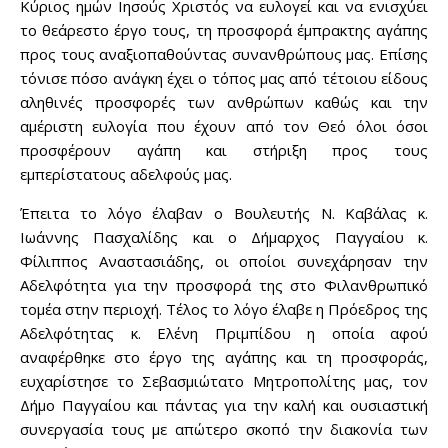
Κύριος ημών Ιησούς Χριστός να ευλογεί και να ενισχύει
το θεάρεστο έργο τους, τη προσφορά έμπρακτης αγάπης
προς τους αναξιοπαθούντας συνανθρώπους μας. Επίσης
τόνισε πόσο ανάγκη έχει ο τόπος μας από τέτοιου είδους
αληθινές προσφορές των ανθρώπων καθώς και την
αμέριστη ευλογία που έχουν από τον Θεό όλοι όσοι
προσφέρουν αγάπη και στήριξη προς τους
εμπερίστατους αδελφούς μας.
Έπειτα το λόγο έλαβαν ο Βουλευτής Ν. Καβάλας κ.
Ιωάννης Πασχαλίδης και ο Δήμαρχος Παγγαίου κ.
Φίλιππος Αναστασιάδης, οι οποίοι συνεχάρησαν την
Αδελφότητα για την προσφορά της στο Φιλανθρωπικό
τομέα στην περιοχή. Τέλος το λόγο έλαβε η Πρόεδρος της
Αδελφότητας κ. Ελένη Πριμπίδου η οποία αφού
αναφέρθηκε στο έργο της αγάπης και τη προσφοράς,
ευχαρίστησε το Σεβασμιώτατο Μητροπολίτης μας, τον
Δήμο Παγγαίου και πάντας για την καλή και ουσιαστική
συνεργασία τους με απώτερο σκοπό την διακονία των