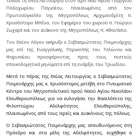
τέλεσε τη Θεία Λειτουργία στον Ιερό Ναό Αγίου Γεωργίου
Ποδοχωρίου Παγγαίου, πλαισιωμένος από τον
Πρωτοσύγκελλο της Μητροπόλεως Αρχιμανδρίτη π.
Χρυσόστομο Μπένο, τον Εφημέριο του χωριού π. Γεώργιο
Ζωχαρέ και τον Διάκονο της Μητροπόλεως π. Αθανάσιο.
Τον Θείον Λόγον εκήρυξε ο Σεβασμιώτατος Ποιμενάρχης
μας επί της Ευαγγελικής Περικοπής του Τελώνου και
Φαρισαίου προσφέροντας προς τους πιστούς
εποικοδομητικά μηνύματα επί τη ενάρξει του Τριωδίου.
Μετά το πέρας της Θείας Λειτουργίας ο Σεβασμιώτατος
Ποιμενάρχης μας κ. Χρυσόστομος μετέβη στο Πνευματικό
Κέντρο του Μητροπολιτικού Ιερού Ναού Αγίου Νικολάου
Ελευθερουπόλεως για να ευλογήσει την Βασιλόπιτα της
Φιλοπτώχου Αδελφότητος Ελευθερούπολης,
πλαισιωμένος από τους Ιερείς και Διακόνους της πόλεως.
Ο Σεβασμιώτατος Ποιμενάρχης μας απευθυνόμενος στη
Πρόεδρο και στα μέλη της Αδελφότητος, ευχήθηκε ο