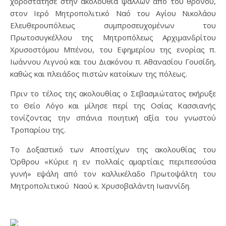
χοροστάτησε στην ακολουθία ψάλλων από του θρόνου,
στον Ιερό Μητροπολιτικό Ναό του Αγίου Νικολάου
Ελευθερουπόλεως συμπροσευχομένων του
Πρωτοσυγκέλλου της Μητροπόλεως Αρχιμανδρίτου
Χρυσοστόμου Μπένου, του Εφημερίου της ενορίας π.
Ιωάννου Λιγνού και του Διακόνου π. Αθανασίου Γουσίδη,
καθώς και πλειάδος πιστών κατοίκων της πόλεως.
Πριν το τέλος της ακολουθίας ο Σεβασμιώτατος εκήρυξε
το Θείο Λόγο και μίλησε περί της Οσίας Κασσιανής
τονίζοντας την σπάνια ποιητική αξία του γνωστού
Τροπαρίου της.
Το Δοξαστικό των Αποστίχων της ακολουθίας του
Όρθρου «Κύριε η εν πολλαίς αμαρτίαις περιπεσούσα
γυνή» εψάλη από τον καλλικέλαδο Πρωτοψάλτη του
Μητροπολιτικού Ναού κ. Χρυσοβαλάντη Ιωαννίδη.