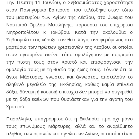
Την Πέμπτη 11 Ιουνίου, ο Σεβασμιώτατος χοροστάτησε
στον Πανηγυρικό Εσπερινό που τελέσθηκε στον τόπο
του μαρτυρίου των Αγίων της Λέσβου, στο ύψωμα του
Ναυτικού Ομίλου Μυτιλήνης, παρουσία του επιχωρίου
Μητροπολίτου κ. Ιακώβου. Κατά την ακολουθία ο
Σεβασμιώτατος κήρυξε τον θείο λόγο, αναφερόμενος στο
μαρτύριο των πρώτων χριστιανών της Λέσβου, οι οποίοι
στον αγιασμένο εκείνο τόπο ομολόγησαν με παρρησία
την πίστη τους στον Χριστό και επισφράγισαν την
ομολογία τους με τη θυσία της ζωής τους. Τόνισε ότι οι
άγιοι Μάρτυρες, γνωστοί και άγνωστοι, αποτελούν το
αληθινό μεγαλείο της Εκκλησίας, καθώς καμία επίγεια
δόξα, δύναμη ή κοσμική επιτυχία δεν μπορεί να συγκριθεί
με τη δόξα εκείνων που θυσιάστηκαν για την αγάπη του
Χριστού.
Παράλληλα, υπογράμμισε ότι η Εκκλησία τιμά όχι μόνο
τους επωνύμους Μάρτυρες, αλλά και το αναρίθμητο
πλήθος των αφανών και αγνώστων Αγίων, οι οποίοι είναι