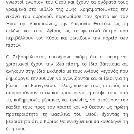
γνωστοί ενώπιον του Θεού και έχουν τα ονόματά τους
γραμμένα στο Βιβλίο της Ζωής. Χρησιμοποιώντας την
εικόνα του ουρανού, παρουσίασε τον Χριστό ως τον
Ήλιο της Δικαιοσύνης, την Υπεραγία Θεοτόκο ως τη
σελήνη και τους Αγίους ως τα φωτεινά άστρα που
περιβάλλουν τον Κύριο και φωτίζουν την πορεία των
πιστών.
Ο Σεβασμιώτατος επεσήμανε ακόμη ότι οι σημερινοί
χριστιανοί έχουν την ίδια πίστη, το ίδιο βάπτισμα και
ανήκουν στην ίδια Εκκλησία με τους Αγίους, γεγονός που
δημιουργεί την ευθύνη να αγωνίζονται και οι ίδιοι για τη
βίωση του Ευαγγελίου. Τέλος, κάλεσε τους πιστούς να
απομακρύνουν έστω και προσωρινά τη σκέψη τους από
τις καθημερινές μέριμνες και αγωνίες, να στρέψουν την
καρδιά τους προς τον Χριστό και να θέσουν ως πρώτη
προτεραιότητα τη Βασιλεία του Θεού, έχοντας τη
βεβαιότητα ότι ο Κύριος θα ενισχύει και θα καθοδηγεί τη
ζωή τους.