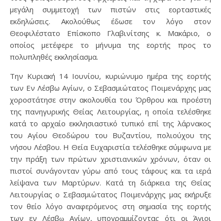
μεγάλη συμμετοχή των πιστών στις εορταστικές
εκδηλώσεις. Ακολούθως έδωσε τον λόγο στον
Θεοφιλέστατο Επίσκοπο Γλαβινίτσης κ. Μακάριο, ο
οποίος μετέφερε το μήνυμα της εορτής προς το
πολυπληθές εκκλησίασμα.
Την Κυριακή 14 Ιουνίου, κυριώνυμο ημέρα της εορτής
των Εν Λέσβω Αγίων, ο Σεβασμιώτατος Ποιμενάρχης μας
χοροστάτησε στην ακολουθία του Όρθρου και προέστη
της πανηγυρικής Θείας Λειτουργίας, η οποία τελέσθηκε
κατά το αρχαίο εκκλησιαστικό τυπικό επί της λάρνακος
του Αγίου Θεοδώρου του Βυζαντίου, πολιούχου της
νήσου Λέσβου. Η Θεία Ευχαριστία τελέσθηκε σύμφωνα με
την πράξη των πρώτων χριστιανικών χρόνων, όταν οι
πιστοί συνάγονταν γύρω από τους τάφους και τα ιερά
λείψανα των Μαρτύρων. Κατά τη διάρκεια της Θείας
Λειτουργίας ο Σεβασμιώτατος Ποιμενάρχης μας εκήρυξε
τον θείο λόγο αναφερόμενος στη σημασία της εορτής
των εν Λέσβῳ Αγίων, υπογραμμίζοντας ότι οι Άγιοι