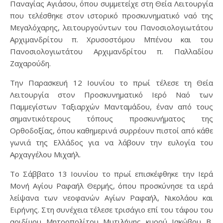
Παναγίας Αγιάσου, όπου συμμετείχε στη Θεία Λειτουργία
που τελέσθηκε στον ιστορικό προσκυνηματικό ναό της
Μεγαλόχαρης, λειτουργούντων του Πανοσιολογιωτάτου
Αρχιμανδρίτου π. Χρυσοστόμου Μπένου και του
Πανοσιολογιωτάτου Αρχιμανδρίτου π. Παλλαδίου
Ζαχαρούδη.
Την Παρασκευή 12 Ιουνίου το πρωί τέλεσε τη Θεία
Λειτουργία στον Προσκυνηματικό Ιερό Ναό των
Παμμεγίστων Ταξιαρχών Μανταμάδου, έναν από τους
σημαντικότερους τόπους προσκυνήματος της
Ορθοδοξίας, όπου καθημερινά συρρέουν πιστοί από κάθε
γωνιά της Ελλάδος για να λάβουν την ευλογία του
Αρχαγγέλου Μιχαήλ.
Το Σάββατο 13 Ιουνίου το πρωί επισκέφθηκε την Ιερά
Μονή Αγίου Ραφαήλ Θερμής, όπου προσκύνησε τα ιερά
λείψανα των νεοφανών Αγίων Ραφαήλ, Νικολάου και
Ειρήνης. Στη συνέχεια τέλεσε τρισάγιο επί του τάφου του
αοιδίμου Μητροπολίτου Μυτιλήνης κυρού Ιακώβου Β΄,