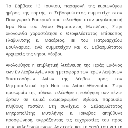
Το Σάββατο 13 Ιουνίου, παραμονή της κυριωνύμου
ημέρας της εορτής, ο Σεβασμιώτατος συμμετείχε στον
Πανηγυρικό Εσπερινό που τελέσθηκε στον μεγαλοπρεπή
Ιερό Ναό του Αγίου Θεράποντος Μυτιλήνης. Στην
ακολουθία χοροστάτησε ο Θεοφιλέστατος Επίσκοπος
Γλαβινίτσης κ. Μακάριος, εκ του Πατριαρχείου
Βουλγαρίας, ενώ συμμετείχαν και οι Σεβασμιώτατοι
Αρχιερείς της νήσου Λέσβου.
Ακολούθησε η επιβλητική λιτάνευση της Ιεράς Εικόνος
των Εν Λέσβω Αγίων και η μεταφορά των Ιερών Λειψάνων
δεκατεσσάρων Αγίων της Λέσβου προς τον
Μητροπολιτικό Ιερό Ναό του Αγίου Αθανασίου. Στην
προκυμαία της πόλεως τελέσθηκε η ευλόγηση των πέντε
άρτων σε ειδικά διαμορφωμένη εξέδρα, παρουσία
πλήθους πιστών. Στη συνέχεια ο Σεβασμιώτατος
Μητροπολίτης Μυτιλήνης κ. Ιάκωβος απηύθυνε
προσφώνηση, εκφράζοντας τις ευχαριστίες του προς
τους φιλοξενούμενους Αρχιερείς και τη χαρά του για τη