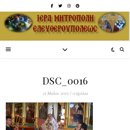
DSC_0016
21 Μαΐου 2015
/
0 σχόλια