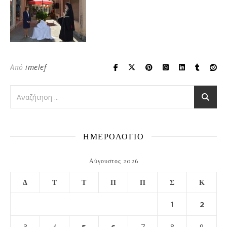
Από
imelef
ΗΜΕΡΟΛΟΓΙΟ
Αύγουστος 2026
Δ
Τ
Τ
Π
Π
Σ
Κ
1
2
3
4
7
8
9