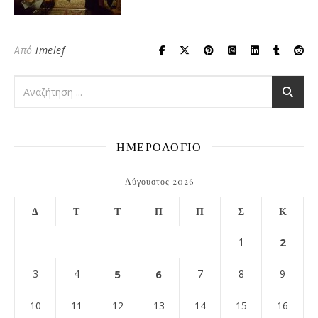
Από
imelef
ΗΜΕΡΟΛΟΓΙΟ
Αύγουστος 2026
Δ
Τ
Τ
Π
Π
Σ
Κ
1
2
3
4
5
6
7
8
9
10
11
12
13
14
15
16