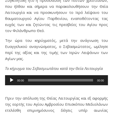
Συγκινητική ήτο η προσέλευση των πιστών χριστιανών,
που ήλθαν και σήμερα να παρακολουθήσουν την Θεία
Λειτουργία και να προσκυνήσουν το Ιερό λείψανο του
θαυματουργού Αγίου Παρθενίου, εναποθέτοντας τας
ευχάς των και ζητώντας τις πρεσβείες του Αγίου προς
τον Φιλάνθρωπο Θεό.
Την ώρα του κηρύγματός, μετά την ανάγνωση του
Ευαγγελικού αναγνώσματος, ο Σεβασμιώτατος, ωμίλησε
περί της αξίας και της τιμής των Ιερών Λειψάνων των
Αγίων μας.
Το κήρυγμα του Σεβασμιωτάτου κατά την Θεία Λειτουργία
Πρόγραμμα
00:00
00:00
Αναπαραγωγής
Ήχου
Πριν την απόλυση της Θείας Λειτουργίας και εξ αφορμής
της εορτής του Αγίου Αμβροσίου Επισκόπου Μεδιολάνων
ετελέσθη επιμνημόσυνος δέησις υπέρ αιωνίας