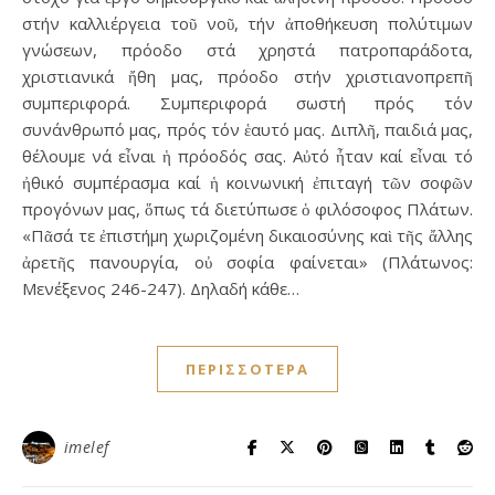
στήν καλλιέργεια τοῦ νοῦ, τήν ἀποθήκευση πολύτιμων
γνώσεων, πρόοδο στά χρηστά πατροπαράδοτα,
χριστιανικά ἤθη μας, πρόοδο στήν χριστιανοπρεπῆ
συμπεριφορά. Συμπεριφορά σωστή πρός τόν
συνάνθρωπό μας, πρός τόν ἑαυτό μας. Διπλῆ, παιδιά μας,
θέλουμε νά εἶναι ἡ πρόοδός σας. Αὐτό ἦταν καί εἶναι τό
ἠθικό συμπέρασμα καί ἡ κοινωνική ἐπιταγή τῶν σοφῶν
προγόνων μας, ὅπως τά διετύπωσε ὁ φιλόσοφος Πλάτων.
«Πᾶσά τε ἐπιστήμη χωριζομένη δικαιοσύνης καὶ τῆς ἄλλης
ἀρετῆς πανουργία, οὐ σοφία φαίνεται» (Πλάτωνος:
Μενέξενος 246-247). Δηλαδή κάθε…
ΠΕΡΙΣΣΌΤΕΡΑ
imelef