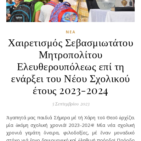
ΝΈΑ
Χαιρετισμός Σεβασμιωτάτου
Μητροπολίτου
Ελευθερουπόλεως επί τη
ενάρξει του Νέου Σχολικού
έτους 2023-2024
5 Σεπτεμβρίου 2023
Ἀγαπητά μας παιδιά Σήμερα μέ τή Χάρη τοῦ Θεοῦ ἀρχίζει
μία ἀκόμη σχολική χρονιά! 2023-2024! Μία νέα σχολική
χρονιά γεμάτη ὄνειρα, φιλοδοξίες, μέ ἕναν μοναδικό
στόχο γιά ἔργο δημιουργικό καί ἀληθινή πρόοδο! Πρόοδο