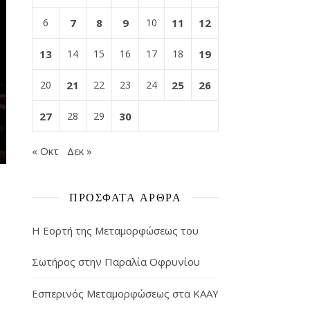
6
7
8
9
10
11
12
13
14
15
16
17
18
19
20
21
22
23
24
25
26
27
28
29
30
« Οκτ
Δεκ »
ΠΡΌΣΦΑΤΑ ΆΡΘΡΑ
Η Εορτή της Μεταμορφώσεως του
Σωτήρος στην Παραλία Οφρυνίου
Εσπερινός Μεταμορφώσεως στα ΚΑΑΥ