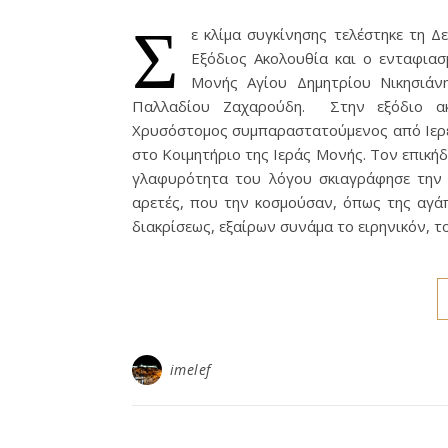
Σ
ε κλίμα συγκίνησης τελέστηκε τη 
Εξόδιος Ακολουθία και ο ενταφιασ
Μονής Αγίου Δημητρίου Νικησιάν
Παλλαδίου Ζαχαρούδη. Στην εξόδιο ακ
Χρυσόστομος συμπαραστατούμενος από Ιερεί
στο Κοιμητήριο της Ιεράς Μονής. Τον επική
γλαφυρότητα του λόγου σκιαγράφησε την 
αρετές, που την κοσμούσαν, όπως της αγάπ
διακρίσεως, εξαίρων συνάμα το ειρηνικόν, 
imelef