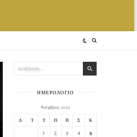
ΗΜΕΡΟΛΟΓΙΟ
Νοέμβριος 2023
Δ
Τ
Τ
Π
Π
Σ
Κ
1
2
3
4
5