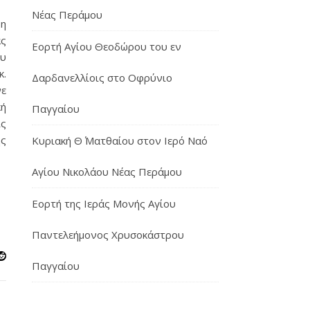
Νέας Περάμου
 η
άς
Εορτή Αγίου Θεοδώρου του εν
ου
κ.
Δαρδανελλίοις στο Οφρύνιο
νε
κή
Παγγαίου
ις
ης
Κυριακή Θ΄ Ματθαίου στον Ιερό Ναό
Αγίου Νικολάου Νέας Περάμου
Εορτή της Ιεράς Μονής Αγίου
Παντελεήμονος Χρυσοκάστρου
Παγγαίου