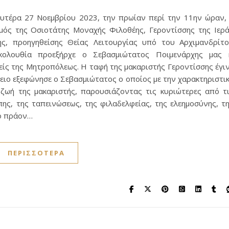
Δευτέρα 27 Νοεμβρίου 2023, την πρωίαν περί την 11ην ώραν,
μός της Οσιοτάτης Μοναχής Φιλοθέης, Γεροντίσσης της Ιερ
ης, προηγηθείσης Θείας Λειτουργίας υπό του Αρχιμανδρίτ
ολουθία προεξήρχε ο Σεβασμιώτατος Ποιμενάρχης μας 
ς της Μητροπόλεως. Η ταφή της μακαριστής Γεροντίσσης έγι
δειο εξεφώνησε ο Σεβασμιώτατος ο οποίος με την χαρακτηριστι
ζωή της μακαριστής, παρουσιάζοντας τις κυριώτερες από τ
ης, της ταπεινώσεως, της φιλαδελφείας, της ελεημοσύνης, τ
το πράον…
ΠΕΡΙΣΣΌΤΕΡΑ