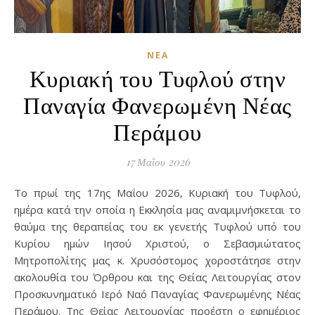
ΝΈΑ
Κυριακή του Τυφλού στην
Παναγία Φανερωμένη Νέας
Περάμου
17 Μαΐου 2026
Το πρωί της 17ης Μαΐου 2026, Κυριακή του Τυφλού,
ημέρα κατά την οποία η Εκκλησία μας αναμιμνήσκεται το
θαύμα της θεραπείας του εκ γενετής Τυφλού υπό του
Κυρίου ημών Ιησού Χριστού, ο Σεβασμιώτατος
Μητροπολίτης μας κ. Χρυσόστομος χοροστάτησε στην
ακολουθία του Όρθρου και της Θείας Λειτουργίας στον
Προσκυνηματικό Ιερό Ναό Παναγίας Φανερωμένης Νέας
Περάμου. Της Θείας Λειτουργίας προέστη ο εφημέριος