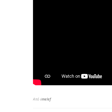
Από
imelef