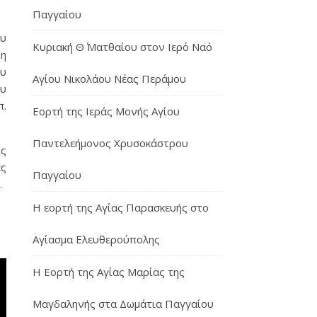
Παγγαίου
ου
Κυριακή Θ΄ Ματθαίου στον Ιερό Ναό
 η
ου
Αγίου Νικολάου Νέας Περάμου
ου
π.
Εορτή της Ιεράς Μονής Αγίου
Παντελεήμονος Χρυσοκάστρου
ίς
ες
Παγγαίου
.
Η εορτή της Αγίας Παρασκευής στο
Αγίασμα Ελευθερούπολης
H Εορτή της Αγίας Μαρίας της
Μαγδαληνής στα Δωμάτια Παγγαίου