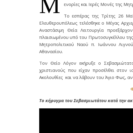
Μ
ενορίες και Ιερές Μονές της Μ
Το εσπέρας της Τρίτης 26 Μα
Ελευθερουπόλεως τελέσθηκε ο Μέγας Αρχιερ
Αναστάσιμη Θεία Λειτουργία προεξάρχο
πλαισιωμένου υπό του Πρωτοσυγκέλλου της
Μητροπολιτικού Ναού π. Ιωάννου Λιγνο
Αθανασίου.
Τον Θείο Λόγον εκήρυξε ο Σεβασμιώτατ
χριστιανούς που είχαν προσέλθει στον ι
Ακολουθίες και να λάβουν του Άγιο Φως, α
Φ
Το κήρυγμα του Σεβασμιωτάτου κατά την α