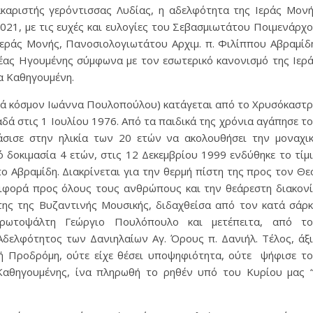
αριστής γερόντισσας Λυδίας, η αδελφότητα της Ιεράς Μον
21, με τις ευχές και ευλογίες του Σεβασμιωτάτου Ποιμενάρχ
Ιεράς Μονής, Πανοσιολογιωτάτου Αρχιμ. π. Φιλίππου Αβραμίδ
νέας Ηγουμένης σύμφωνα με τον εσωτερικό κανονισμό της Ιερ
α Καθηγουμένη.
τά κόσμον Ιωάννα Πουλοπούλου) κατάγεται από το Χρυσόκαστ
ά στις 1 Ιουλίου 1976. Από τα παιδικά της χρόνια αγάπησε τ
άσισε στην ηλικία των 20 ετών να ακολουθήσει την μοναχι
 δοκιμασία 4 ετών, στις 12 Δεκεμβρίου 1999 ενδύθηκε το τίμ
 Αβραμίδη. Διακρίνεται για την θερμή πίστη της προς τον Θε
ιφορά προς όλους τους ανθρώπους και την θεάρεστη διακον
ης της Βυζαντινής Μουσικής, διδαχθείσα από τον κατά σάρ
ρωτοψάλτη Γεώργιο Πουλόπουλο και μετέπειτα, από το
δελφότητος των Δανιηλαίων Αγ. Όρους π. Δανιήλ. Τέλος, άξ
φή Προδρόμη, ούτε είχε θέσει υποψηφιότητα, ούτε ψήφισε τ
 Καθηγουμένης, ίνα πληρωθή το ρηθέν υπό του Κυρίου μας 