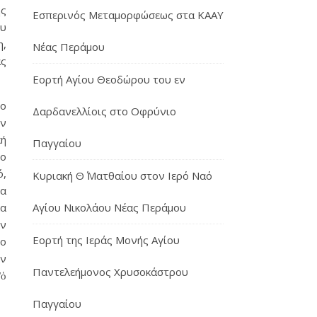
ής
Εσπερινός Μεταμορφώσεως στα ΚΑΑΥ
ου
η,
Νέας Περάμου
άς
Εορτή Αγίου Θεοδώρου του εν
ρο
Δαρδανελλίοις στο Οφρύνιο
ον
κή
Παγγαίου
ιο
ό,
Κυριακή Θ΄ Ματθαίου στον Ιερό Ναό
ία
κα
Αγίου Νικολάου Νέας Περάμου
ν
Εορτή της Ιεράς Μονής Αγίου
ιο
ον
Παντελεήμονος Χρυσοκάστρου
“ὁ
Παγγαίου