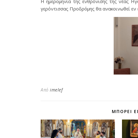
Η ημερομηνία της ενθρόνισης της νέας Η
γερόντισσας Προδρόμης θα ανακοινωθεί εν 
Από
imelef
ΜΠΟΡΕΊ Ε