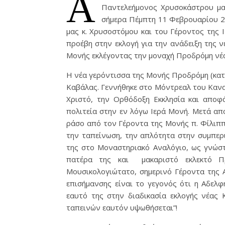
Α
Παντελεήμονος Χρυσοκάστρου μακ
σήμερα Πέμπτη 11 Φεβρουαρίου 20
μας κ. Χρυσοστόμου και του Γέροντος της 
προέβη στην εκλογή για την ανάδειξη της 
Μονής εκλέγοντας την μοναχή Προδρόμη νέ
Η νέα γερόντισσα της Μονής Προδρόμη (κα
Καβάλας. Γεννήθηκε στο Μόντρεαλ του Καναδ
Χριστό, την Ορθόδοξη Εκκλησία και αποφ
πολιτεία στην εν λόγω Ιερά Μονή. Μετά από
ράσο από τον Γέροντα της Μονής π. Φίλιππο
την ταπείνωση, την απλότητα στην συμπερ
της στο Μοναστηριακό Αναλόγιο, ως γνώστ
πατέρα της και μακαριστό εκλεκτό Π
Μουσικολογιώτατο, σημερινό Γέροντα της Α
επισήμανσης είναι το γεγονός ότι η Αδελ
εαυτό της στην διαδικασία εκλογής νέας
ταπεινών εαυτόν υψωθήσεται”!