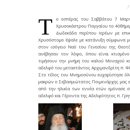
7
Τ
ο εσπέρας του Σαββάτου 7 Μαρτ
Χρυσοκάστρου Παγγαίου το 40θήμε
Δωδεκάδα περίπου Ιερέων με επι
Χρυσόστομο έψαλε με κατάνυξη σύμφωνα μ
στον ισόγειο Ναό του Γενεσίου της Θεοτ
ανέβησαν τον λόφο, όπου είναι κτισμένο
τιμήσουν την μνήμη του καλού Μοναχού κ
αδελφό του μεταστάντος Αρχιμανδρίτη π. Φ
Στο τέλος του Μνημοσύνου ευχαρίστησε όλο
μακρών ο Σεβασμιώτατος Ποιμενάρχης μας ε
από την ηλικία των εννέα ετών εμόνασε 
αδελφό και Γέροντα της Αδελφότητος π. Γρη