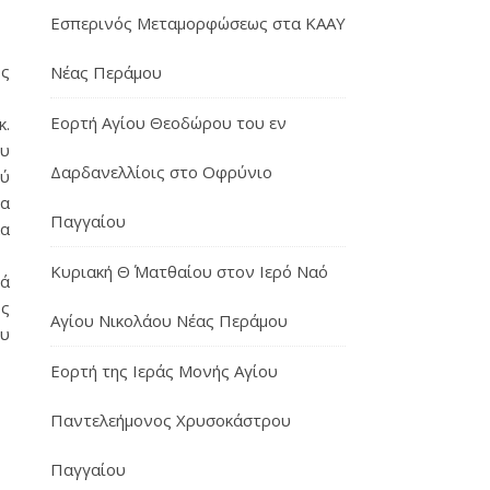
Εσπερινός Μεταμορφώσεως στα ΚΑΑΥ
ος
Νέας Περάμου
Εορτή Αγίου Θεοδώρου του εν
κ.
ου
Δαρδανελλίοις στο Οφρύνιο
ού
να
Παγγαίου
κα
Κυριακή Θ΄ Ματθαίου στον Ιερό Ναό
ιά
ος
Αγίου Νικολάου Νέας Περάμου
ου
Εορτή της Ιεράς Μονής Αγίου
Παντελεήμονος Χρυσοκάστρου
Παγγαίου