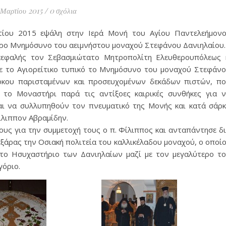
 Μαρτίου 2015
/
0 σχόλια
ίου 2015 εψάλη στην Ιερά Μονή του Αγίου Παντελεήμον
ρο Μνημόσυνο του αειμνήστου μοναχού Στεφάνου Δανιηλαίου.
κεφαλής τον Σεβασμιώτατο Μητροπολίτη Ελευθερουπόλεως 
ε το Αγιορείτικο τυπικό το Μνημόσυνο του μοναχού Στεφάν
όκου παρισταμένων και προσευχομένων δεκάδων πιστών, π
 το Μοναστήρι παρά τις αντίξοες καιρικές συνθήκες για 
αι να συλλυπηθούν τον πνευματικό της Μονής και κατά σάρ
ίλιππον Αβραμίδην.
υς για την συμμετοχή τους ο π. Φίλιππος και ανταπάντησε δ
ξάρας την Οσιακή πολιτεία του καλλικέλαδου μοναχού, ο οποί
στο Ησυχαστήριο των Δανιηλαίων μαζί με τον μεγαλύτερο τ
γόριο.