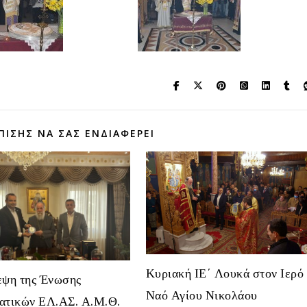
ΠΊΣΗΣ ΝΑ ΣΑΣ ΕΝΔΙΑΦΈΡΕΙ
Κυριακή ΙΕ΄ Λουκά στον Ιερό
εψη της Ένωσης
Ναό Αγίου Νικολάου
ατικών ΕΛ.ΑΣ. Α.Μ.Θ.