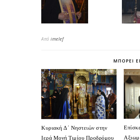
Από
imelef
ΜΠΟΡΕΊ Ε
Επίσκ
Κυριακή Δ΄ Νηστειών στην
Αξιωμ
Ιερά Μονή Τιμίου Προδρόμου