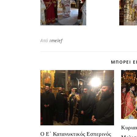
Από
imelef
ΜΠΟΡΕΊ Ε
Κυρια
Ο Ε΄ Κατανυκτικός Εσπερινός