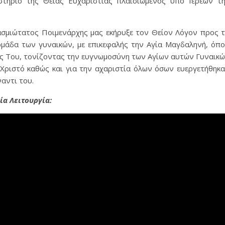
τήριο της Θείας Ευχαριστίας πλαισιωμένος υπό Ιερέων τ
σμιώτατος Ποιμενάρχης μας εκήρυξε τον Θείον Λόγον προς 
ομάδα των γυναικών, με επικεφαλής την Αγία Μαγδαληνή, όπ
ς Του, τονίζοντας την ευγνωμοσύνη των Αγίων αυτών Γυναικ
 Χριστό καθώς και για την αχαριστία όλων όσων ευεργετήθηκ
αντι του.
ία Λειτουργία: