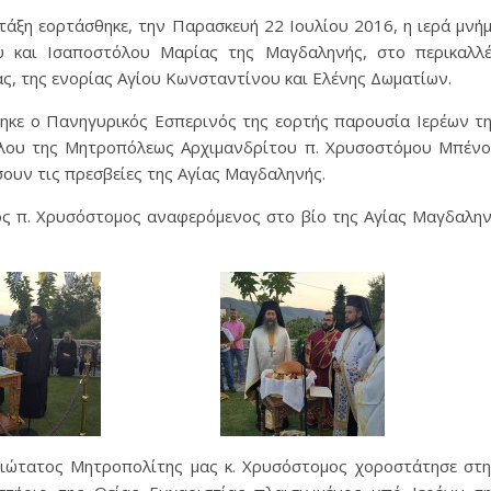
 τάξη εορτάσθηκε, την Παρασκευή 22 Ιουλίου 2016, η ιερά μνή
 και Ισαποστόλου Μαρίας της Μαγδαληνής, στο περικαλλ
ας, της ενορίας Αγίου Κωνσταντίνου και Ελένης Δωματίων.
ηκε ο Πανηγυρικός Εσπερινός της εορτής παρουσία Ιερέων τ
λου της Μητροπόλεως Αρχιμανδρίτου π. Χρυσοστόμου Μπέν
ουν τις πρεσβείες της Αγίας Μαγδαληνής.
ς π. Χρυσόστομος αναφερόμενος στο βίο της Αγίας Μαγδαλη
μιώτατος Μητροπολίτης μας κ. Χρυσόστομος χοροστάτησε στ