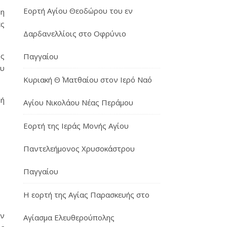
Εορτή Αγίου Θεοδώρου του εν
μη
ές
Δαρδανελλίοις στο Οφρύνιο
ης
Παγγαίου
ου
Κυριακή Θ΄ Ματθαίου στον Ιερό Ναό
νή
Αγίου Νικολάου Νέας Περάμου
Εορτή της Ιεράς Μονής Αγίου
Παντελεήμονος Χρυσοκάστρου
Παγγαίου
Η εορτή της Αγίας Παρασκευής στο
ην
Αγίασμα Ελευθερούπολης