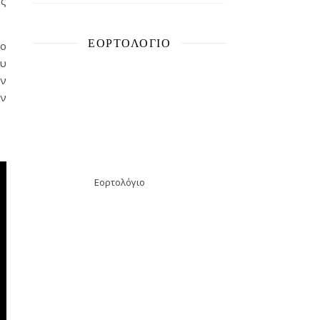
ης
ΕΟΡΤΟΛΌΓΙΟ
το
ου
ών
αν
Εορτολόγιο