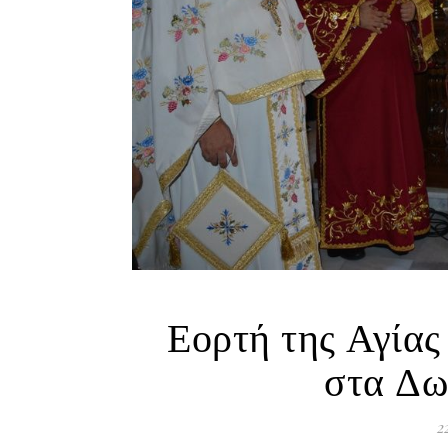
Εορτή της Αγία
στα Δω
2