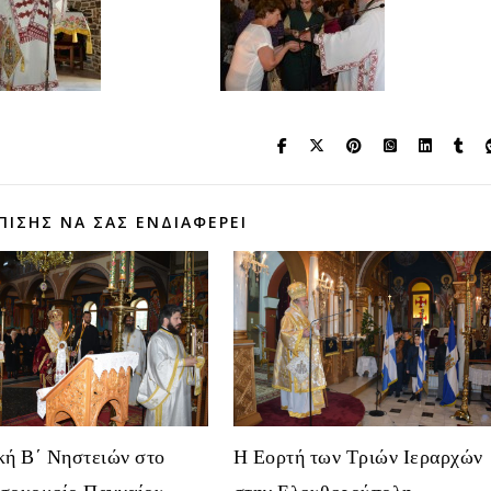
ΠΊΣΗΣ ΝΑ ΣΑΣ ΕΝΔΙΑΦΈΡΕΙ
κή Β΄ Νηστειών στο
Η Εορτή των Τριών Ιεραρχών