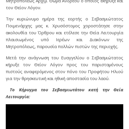
Μητροπόλεως Αρχιμ. Θωμά Ανδρέου ο οποίος εκήρυξε και
τον Θείον Λόγον.
Την κυριώνυμο ημέρα της εορτής ο Σεβασμιώτατος
Ποιμενάρχης μας κ. Χρυσόστομος χοροστάτησε στην
ακολουθία του Όρθρου και ετέλεσε την Θεία Λειτουργία
πλαισιωμένος υπό Ιερέων και Διακόνων της
Μητροπόλεως, παρουσία πολλών πιστών της περιοχής.
Μετά την ανάγνωση του Ευαγγελίου ο Σεβασμιώτατος
κήρυξε τον Θείον Λόγον προς του παρισταμένους
πιστούς αναφερόμενος στον πόνο του Προφήτου Ηλιού
για την θρησκευτική και ηθική αποστασία του λαού.
Το Κήρυγμα του Σεβασμιωτάτου κατή την Θεία
Λειτουργία: