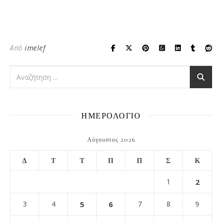
Από
imelef
ΗΜΕΡΟΛΟΓΙΟ
Αύγουστος 2026
Δ
Τ
Τ
Π
Π
Σ
Κ
1
2
3
4
5
6
7
8
9