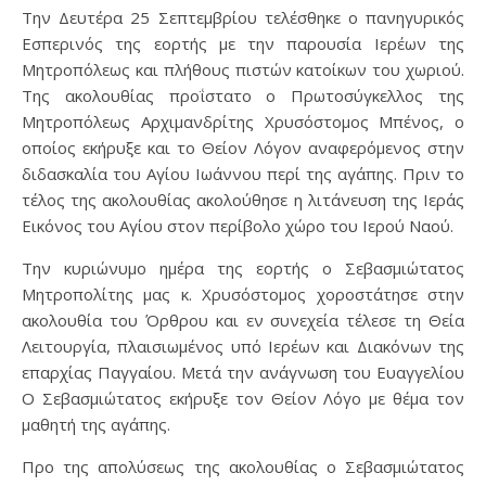
Την Δευτέρα 25 Σεπτεμβρίου τελέσθηκε ο πανηγυρικός
Εσπερινός της εορτής με την παρουσία Ιερέων της
Μητροπόλεως και πλήθους πιστών κατοίκων του χωριού.
Της ακολουθίας προΐστατο ο Πρωτοσύγκελλος της
Μητροπόλεως Αρχιμανδρίτης Χρυσόστομος Μπένος, ο
οποίος εκήρυξε και το Θείον Λόγον αναφερόμενος στην
διδασκαλία του Αγίου Ιωάννου περί της αγάπης. Πριν το
τέλος της ακολουθίας ακολούθησε η λιτάνευση της Ιεράς
Εικόνος του Αγίου στον περίβολο χώρο του Ιερού Ναού.
Την κυριώνυμο ημέρα της εορτής ο Σεβασμιώτατος
Μητροπολίτης μας κ. Χρυσόστομος χοροστάτησε στην
ακολουθία του Όρθρου και εν συνεχεία τέλεσε τη Θεία
Λειτουργία, πλαισιωμένος υπό Ιερέων και Διακόνων της
επαρχίας Παγγαίου. Μετά την ανάγνωση του Ευαγγελίου
Ο Σεβασμιώτατος εκήρυξε τον Θείον Λόγο με θέμα τον
μαθητή της αγάπης.
Προ της απολύσεως της ακολουθίας ο Σεβασμιώτατος