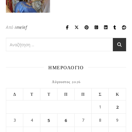
Από
imelef
ΗΜΕΡΟΛΟΓΙΟ
Αύγουστος 2026
Δ
Τ
Τ
Π
Π
Σ
Κ
1
2
3
4
5
6
7
8
9